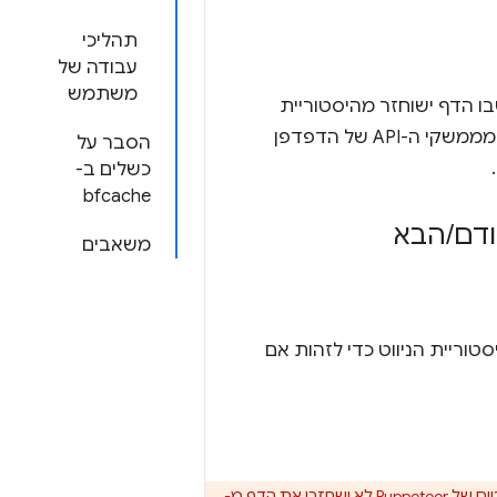
תהליכי
עבודה של
משתמש
רון, לרגע שבו הדף ישוחזר מהיסטוריית
הניווט. הפעולה הזו מאיצה באופן משמעותי את הניווטים החוזרים לדף, אבל חלק מממשקי ה-API של הדפדפן
הסבר על
כשלים ב-
bfcache
/
הבא
משאבים
את הדף מהיסטוריית הניווט כדי לזהות אם
. סקריפטים של Puppeteer לא ישחזרו את הדף מ-