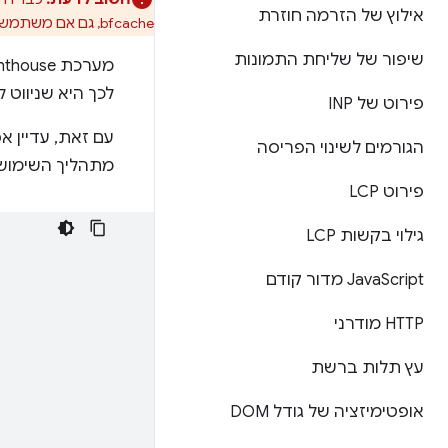
אילוץ של הזרמה חוזרת
bfcache, גם אם משתמשים אמיתיים יראו את הדף ששוחזר מ-bfcache.
שיפור של שליחת התמונות
לכך היא שניווט 
פירוט של INP
הגורמים לשינוי הפריסה
מתהליך השימוש
פירוט LCP
גילוי בקשות LCP
Script מדור קודם
Java
‫HTTP מודרני
עץ תלות ברשת
אופטימיזציה של גודל DOM