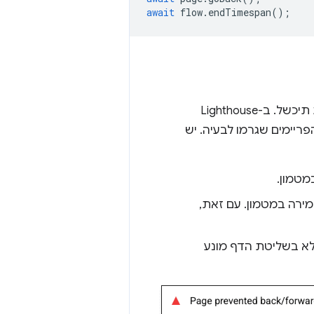
await
flow
.
endTimespan
();
אם לא ניתן לשחזר את הדף מהמטמון לדף הקודם/הבא מסיבה כלשהי, הביקורת תיכשל. ב-Lighthouse
ריימים שגרמו לבעיה. יש
מטמון.
ת שמירה במטמון. עם זאת,
לא בשליטת הדף מונע