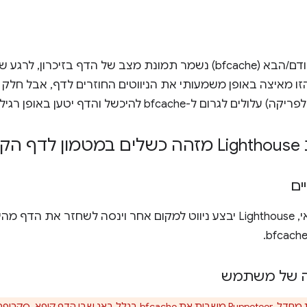
במטמון לדף הקודם/הבא (bfcache) נשמר תמונת מצב של הדף בזיכ
 לגרום ל-bfcache להיכשל והדף יטען באופן רגיל.
ודם
ים
בסוף ניווט עצמאי, Lighthouse יבצע ניווט למקום אחר וינסה לשחזר 
ה של משתמש
 משבית את bfcache בגלל
באג שבו הדף קופא