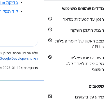
בדיקת bfcache ב-DevTools
מדדים שהוצאו משימוש
קוד המקור של
הזמן עד לפעילות מלאה
הצגת התוכן העיקרי
מצב ראשון של חוסר פעילות
ב-CPU
אלא אם צוין אחרת, התוכן של
השהיה פוטנציאלית
האתר Google Developers‏
מקסימלית לאחר קלט
עדכון אחרון: 2023-01-12 (שעון UTC).
ראשוני
משאבים
הוספת תוכן
מידע על ביצועים
דיווח על באג
ראה נושאים פתוחים