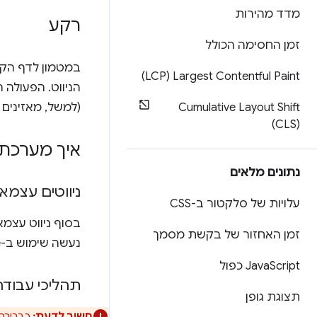
מדד מהירות
רקע
זמן החסימה הכולל
Largest Contentful Paint ‏(LCP)
Cumulative Layout Shift
(למשל, מאזינים לפריקה) עלולים
‏(CLS)
איך מערכת Lighthouse מזהה כשלים במטמון לדף הק
נתונים מלאים
ניווטים עצמאי
עלויות של סלקטור ב-CSS
זמן האחזור של בקשת מסמך
נעשה שימוש ב-bfcache.
Script כפול
‫Java
תהליכי עבוד
תצוגת גופן
חשוב לדעת:
כברירת מחדל, Puppeteer