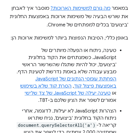
במאמר
מה גורם למשימות הארוכות?
מוסבר איך לאבחן
את שורש הבעיה של משימות ארוכות באמצעות החלונית
'ביצועים' בכלים למפתחים של Chrome.
באופן כללי, הסיבות הנפוצות ביותר למשימות ארוכות הן:
טעינה, ניתוח או הפעלה מיותרים של
JavaScript. כשמנתחים את הקוד בחלונית
'ביצועים', יכול להיות שתגלו שהשרשור הראשי
מבצע עבודה שלא באמת נדרשת לטעינת הדף.
הפחתת עומסי הנתונים של JavaScript
באמצעות פיצול קוד
,
הסרת קוד שלא בשימוש
או
טעינה יעילה של JavaScript של צד שלישי
אמורים לשפר את הציון שלכם ב-TBT.
הצהרות JavaScript לא יעילות. לדוגמה, אחרי
ניתוח הקוד בחלונית 'ביצועים', נניח שתראו
קריאה ל-
document.querySelectorAll('a')
שמחזירה 2,000 צמתים. כדי לשפר את הציון