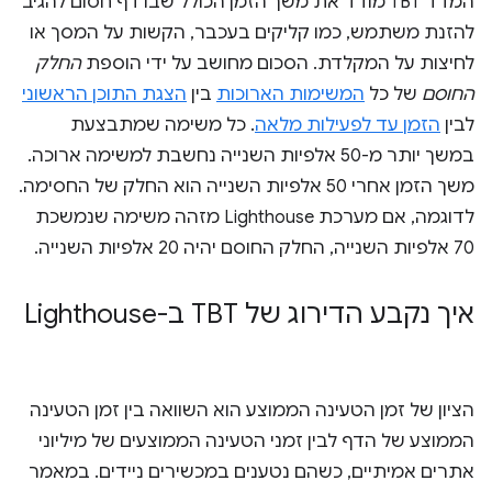
המדד TBT מודד את משך הזמן הכולל שבו דף חסום להגיב
להזנת משתמש, כמו קליקים בעכבר, הקשות על המסך או
לחיצות על המקלדת. הסכום מחושב על ידי הוספת
החלק
החוסם
של כל
המשימות הארוכות
בין
הצגת התוכן הראשוני
לבין
הזמן עד לפעילות מלאה
. כל משימה שמתבצעת
במשך יותר מ-50 אלפיות השנייה נחשבת למשימה ארוכה.
משך הזמן אחרי 50 אלפיות השנייה הוא החלק של החסימה.
לדוגמה, אם מערכת Lighthouse מזהה משימה שנמשכת
70 אלפיות השנייה, החלק החוסם יהיה 20 אלפיות השנייה.
איך נקבע הדירוג של TBT ב-Lighthouse
הציון של זמן הטעינה הממוצע הוא השוואה בין זמן הטעינה
הממוצע של הדף לבין זמני הטעינה הממוצעים של מיליוני
אתרים אמיתיים, כשהם נטענים במכשירים ניידים. במאמר