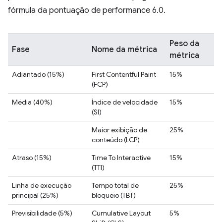
fórmula da pontuação de performance 6.0.
Peso da
Fase
Nome da métrica
métrica
Adiantado (15%)
First Contentful Paint
15%
(FCP)
Média (40%)
Índice de velocidade
15%
(SI)
Maior exibição de
25%
conteúdo (LCP)
Atraso (15%)
Time To Interactive
15%
(TTI)
Linha de execução
Tempo total de
25%
principal (25%)
bloqueio (TBT)
Previsibilidade (5%)
Cumulative Layout
5%