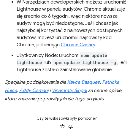
W Narzędziach deweloperskich możesz uruchomić
Lighthouse w panelu audytów. Chrome aktualizuje
się średnio co 6 tygodni, więc niektóre nowsze
audyty mogą być niedostępne. Jeśli chcesz jak
najszybciej korzystać z najnowszych dostępnych
audytów, możesz uruchomić najnowszy kod
Chrome, pobierając
Chrome Canary
.
Użytkownicy Node: uruchom
npm update
lighthouse
lub
npm update lighthouse -g
, jeśli
Lighthouse zostało zainstalowane globalnie.
Specjalne podziękowania dla
Kayce Basques
,
Patricka
Hulce
,
Addy Osmani
i
Vinamraty Singal
za cenne opinie,
które znacznie poprawiły jakość tego artykułu.
Czy te wskazówki były pomocne?