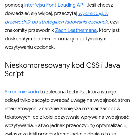
pomocą
interfejsu Font Loading API
. Jeśli chcesz
dowiedzieć się więcej, przeczytaj
wyczerpujący
przewodnik po strategiach ładowania czcionek
, czyli
znakomity przewodnik
Zach Leathermana
, który jest
doskonałym źródłem informacji o optymalnym
wczytywaniu czcionek.
Nieskompresowany kod CSS i Java
Script
Skrócenie kodu
to zalecana technika, która istnieje
odkąd tylko zaczęto zwracać uwagę na wydajność stron
internetowych. Znacznie zmniejsza rozmiar zasobów
tekstowych, co z kolei pozytywnie wpływa na wydajność
wczytywania. Łatwo jednak przeoczyć tę optymalizację,
zwłaszcza jeśli procesy kompilacji nie dbają o to za