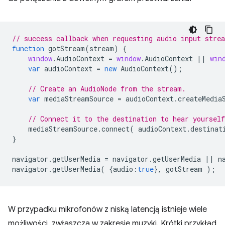
// success callback when requesting audio input stre
function
gotStream
(
stream
)
{
window
.
AudioContext
=
window
.
AudioContext
||
win
var
audioContext
=
new
AudioContext
();
// Create an AudioNode from the stream.
var
mediaStreamSource
=
audioContext
.
createMedia
// Connect it to the destination to hear yoursel
mediaStreamSource
.
connect
(
audioContext
.
destinat
}
navigator
.
getUserMedia
=
navigator
.
getUserMedia
||
n
navigator
.
getUserMedia
(
{
audio
:
true
},
gotStream
);
W przypadku mikrofonów z niską latencją istnieje wiele
możliwości, zwłaszcza w zakresie muzyki. Krótki przykład