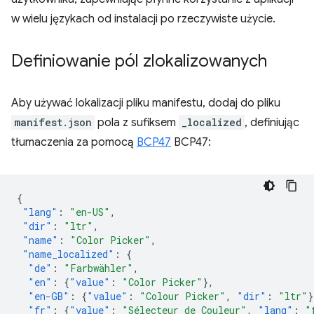
w wielu językach od instalacji po rzeczywiste użycie.
Definiowanie pól zlokalizowanych
Aby używać lokalizacji pliku manifestu, dodaj do pliku
manifest.json
pola z sufiksem
_localized
, definiując
tłumaczenia za pomocą
BCP47
BCP47:
{
"lang"
:
"en-US"
,
"dir"
:
"ltr"
,
"name"
:
"Color Picker"
,
"name_localized"
:
{
"de"
:
"Farbwähler"
,
"en"
:
{
"value"
:
"Color Picker"
},
"en-GB"
:
{
"value"
:
"Colour Picker"
,
"dir"
:
"ltr"
}
"fr"
:
{
"value"
:
"Sélecteur de Couleur"
,
"lang"
:
"