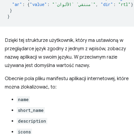
"ar"
:
{
"value"
:
"`منتقي` `الألوان`"
,
"dir"
:
"rtl"
}
}
}
Dzięki tej strukturze użytkownik, który ma ustawioną w
przeglądarce język zgodny z jednym z wpisów, zobaczy
nazwę aplikacji w swoim języku. W przeciwnym razie
używana jest domyślna wartość nazwy.
Obecnie pola pliku manifestu aplikacji internetowej, które
można zlokalizować, to:
name
short_name
description
icons