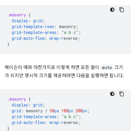
.
masonry
{
display
:
grid
;
grid-template-rows
:
masonry
;
grid-template-areas
:
"a b c"
;
grid-auto-flow
:
wrap-r
everse
;
}
메이슨리 예와 마찬가지로 이렇게 하면 모든 열이
auto
크기
가 되지만 명시적 크기를 제공하려면 다음을 실행하면 됩니다.
.
masonry
{
display
:
grid
;
grid
:
masonry
/
50
px
100
px
200
px
;
grid-template-areas
:
"a b c"
;
grid-auto-flow
:
wrap-r
everse
;
}