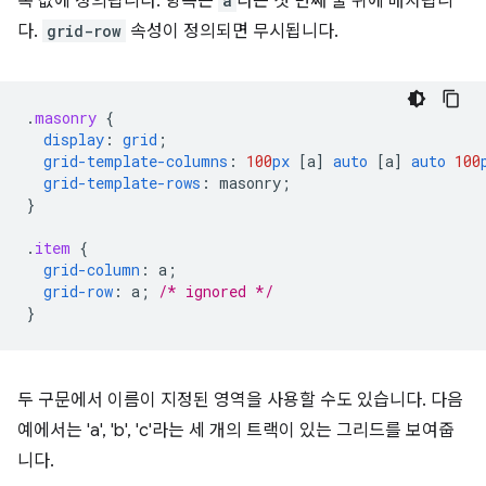
록 값에 정의됩니다. 항목은
a
라는 첫 번째 줄 뒤에 배치됩니
다.
grid-row
속성이 정의되면 무시됩니다.
.
masonry
{
display
:
grid
;
grid-template-columns
:
100
px
[
a
]
auto
[
a
]
auto
100
grid-template-rows
:
masonry
;
}
.
item
{
grid-column
:
a
;
grid-row
:
a
;
/* ignored */
}
두 구문에서 이름이 지정된 영역을 사용할 수도 있습니다. 다음
예에서는 'a', 'b', 'c'라는 세 개의 트랙이 있는 그리드를 보여줍
니다.