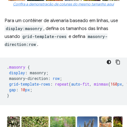
Confira a demonstração de colunas do mesmo tamanho aqui
Para um contêiner de alvenaria baseado em linhas, use
display:masonry
, defina os tamanhos das linhas
usando
grid-template-rows
e defina
masonry-
direction:row
.
.
masonry
{
display
:
masonry
;
masonry-direction
:
row
;
grid-template-rows
:
repeat
(
auto
-fit
,
minmax
(
160
px
,
gap
:
10
px
;
}