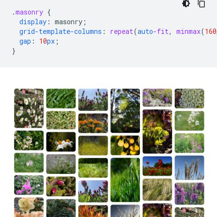
.
masonry
{
display
:
masonry
;
grid-template-columns
:
repeat
(
auto
-fit
,
minmax
(
160
gap
:
10
px
;
}