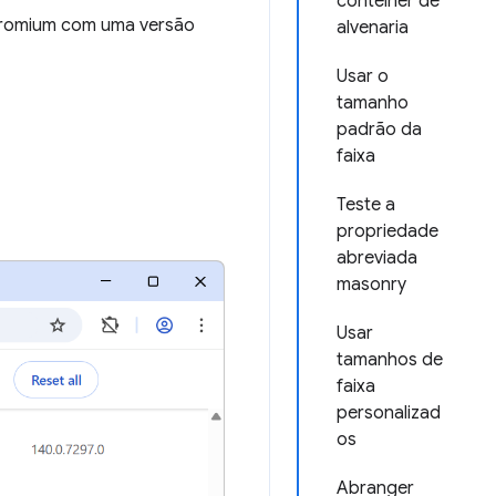
contêiner de
hromium com uma versão
alvenaria
Usar o
tamanho
padrão da
faixa
Teste a
propriedade
abreviada
masonry
Usar
tamanhos de
faixa
personalizad
os
Abranger