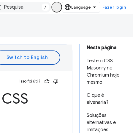
/
Fazer login
Nesta página
Teste o CSS
Masonry no
Chromium hoje
Isso foi útil?
mesmo
o CSS
O que é
alvenaria?
Soluções
alternativas e
limitações