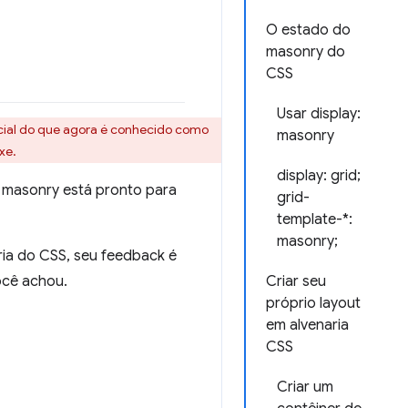
O estado do
masonry do
CSS
Usar display:
cial do que agora é conhecido como
masonry
xe.
display: grid;
 masonry está pronto para
grid-
template-*:
masonry;
ria do CSS, seu feedback é
você achou.
Criar seu
próprio layout
em alvenaria
CSS
Criar um