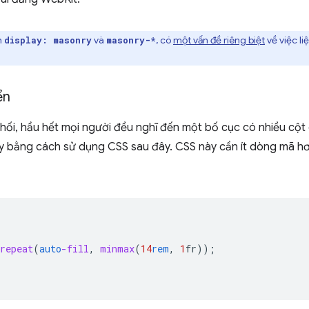
h
và
, có
một vấn đề riêng biệt
về việc li
display: masonry
masonry-*
ển
hối, hầu hết mọi người đều nghĩ đến một bố cục có nhiều cột
ày bằng cách sử dụng CSS sau đây. CSS này cần ít dòng mã h
repeat
(
auto
-fill
,
minmax
(
14
rem
,
1
fr
));