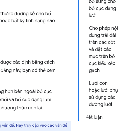
bổ sung cho
bố cục dạng
h thước đường kẻ cho bố
lưới
hoặc bất kỳ tính năng nào
Cho phép nội
dung trải dài
trên các cột
và đặt các
mục trên bố
, được xác định bằng cách
cục kiểu xếp
 đăng này, bạn có thể xem
gạch
Lưới con
hoặc lưới phụ
àng hơn bên ngoài bố cục
sử dụng các
khối và bố cục dạng lưới
đường lưới
hương thức còn lại.
Kết luận
ng vấn đề. Hãy truy cập vào các vấn đề