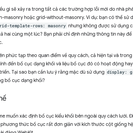
ều gì sẽ xảy ra trong tất cả các trường hợp lỗi mới do nhà phá
th-masonry hoặc grid-without-masonry. Ví dụ: bạn có thể sử
rid-template-rows: masonry
nhưng không được sử dụng cả 
ả hai cùng một lúc? Bạn phải chỉ định những thông tin này để 
c.
ên phức tạp theo quan điểm về quy cách, cả hiện tại và trong
ính đến bố cục dạng khối và liệu bố cục đó có hoạt động hay
triển. Tại sao bạn cần lưu ý rằng mặc dù sử dụng
display: g
g bố cục dạng khối?
hế
 muốn xác định bố cục kiểu khối bên ngoài quy cách lưới. Đi
 phương thức bố cục rất đơn giản với kích thước cột giống h
bài đăng WebKit.