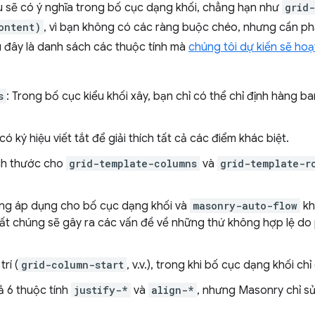
 sẽ có ý nghĩa trong bố cục dạng khối, chẳng hạn như
grid
ontent)
, vì bạn không có các ràng buộc chéo, nhưng cần phả
u đây là danh sách các thuộc tính mà
chúng tôi dự kiến sẽ ho
s
: Trong bố cục kiểu khối xây, bạn chỉ có thể chỉ định hàng
có ký hiệu viết tắt để giải thích tất cả các điểm khác biệt.
ích thước cho
grid-template-columns
và
grid-template-r
g áp dụng cho bố cục dạng khối và
masonry-auto-flow
kh
hất chúng sẽ gây ra các vấn đề về những thứ không hợp lệ d
rí (
grid-column-start
, v.v.), trong khi bố cục dạng khối chỉ
ả 6 thuộc tính
justify-*
và
align-*
, nhưng Masonry chỉ s