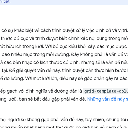
i tiết.
có sự khác biệt về cách trình duyệt xử lý việc định cỡ và vị trí.
trước bố cục và trình duyệt biết chính xác nội dung trong mỗ
rất hữu ích trong lưới. Với bố cục kiểu khối xây, các mục được
ó bao nhiêu mục trong mỗi đường. Đây không phải là vấn đề v
 cả các bản nhạc có kích thước cố định, nhưng sẽ là vấn đề n
 tại. Để giải quyết vấn đề này, trình duyệt cần thực hiện bước 
 đo lường. Với một lưới lớn, điều này sẽ góp phần gây ra các
xếp gạch với định nghĩa về đường dẫn là
grid-template-col
dùng lưới), bạn sẽ bắt đầu gặp phải vấn đề.
Những vấn đề này s
mọi người sẽ không gặp phải vấn đề này, tuy nhiên, chúng tôi
không muốn phát hành một thứ gì đó có giới hạn về cách sử d