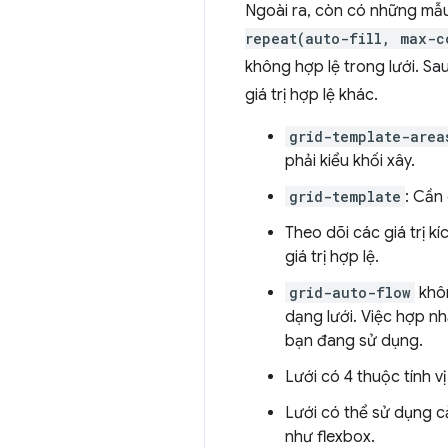
Ngoài ra, còn có những mẫu
repeat(auto-fill, max-c
không hợp lệ trong lưới. Sa
giá trị hợp lệ khác.
grid-template-area
phải kiểu khối xây.
grid-template
: Cần 
Theo dõi các giá trị k
giá trị hợp lệ.
grid-auto-flow
khôn
dạng lưới. Việc hợp n
bạn đang sử dụng.
Lưới có 4 thuộc tính vị t
Lưới có thể sử dụng c
như flexbox.