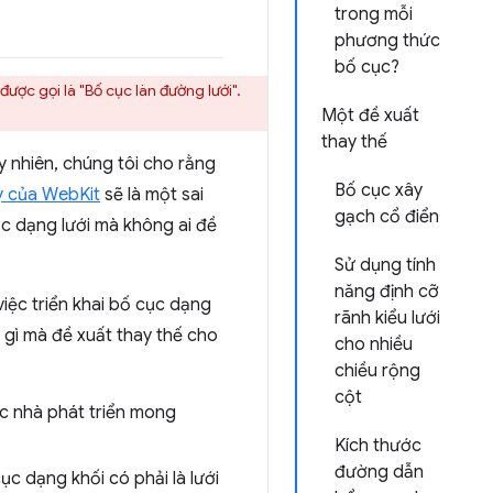
trong mỗi
phương thức
bố cục?
ược gọi là "Bố cục làn đường lưới".
Một đề xuất
thay thế
 nhiên, chúng tôi cho rằng
Bố cục xây
y của WebKit
sẽ là một sai
gạch cổ điển
c dạng lưới mà không ai đề
Sử dụng tính
năng định cỡ
việc triển khai bố cục dạng
rãnh kiểu lưới
 gì mà đề xuất thay thế cho
cho nhiều
chiều rộng
cột
c nhà phát triển mong
Kích thước
đường dẫn
ục dạng khối có phải là lưới