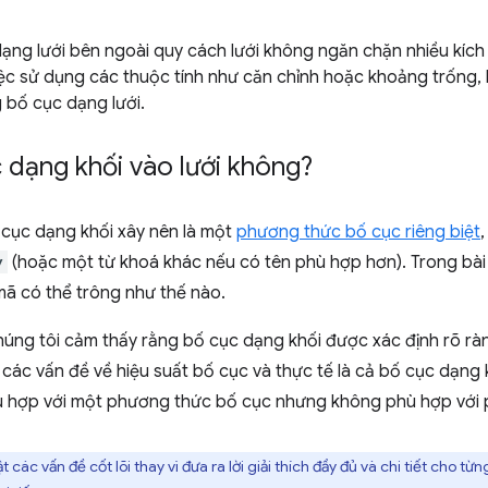
dạng lưới bên ngoài quy cách lưới không ngăn chặn nhiều kíc
iệc sử dụng các thuộc tính như căn chỉnh hoặc khoảng trống, 
 bố cục dạng lưới.
 dạng khối vào lưới không?
ục dạng khối xây nên là một
phương thức bố cục riêng biệt
y
(hoặc một từ khoá khác nếu có tên phù hợp hơn). Trong bài
mã có thể trông như thế nào.
 chúng tôi cảm thấy rằng bố cục dạng khối được xác định rõ r
 các vấn đề về hiệu suất bố cục và thực tế là cả bố cục dạng 
ù hợp với một phương thức bố cục nhưng không phù hợp với p
các vấn đề cốt lõi thay vì đưa ra lời giải thích đầy đủ và chi tiết cho từ