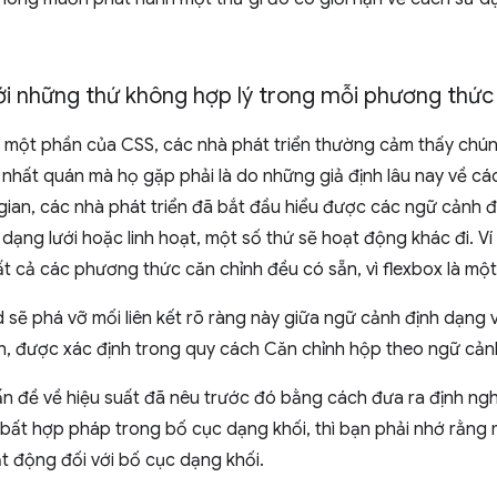
ới những thứ không hợp lý trong mỗi phương thức
ành một phần của CSS, các nhà phát triển thường cảm thấy ch
nhất quán mà họ gặp phải là do những giả định lâu nay về c
 gian, các nhà phát triển đã bắt đầu hiểu được các ngữ cảnh đ
ạng lưới hoặc linh hoạt, một số thứ sẽ hoạt động khác đi. Ví 
ất cả các phương thức căn chỉnh đều có sẵn, vì flexbox là một
 sẽ phá vỡ mối liên kết rõ ràng này giữa ngữ cảnh định dạng 
nh, được xác định trong quy cách Căn chỉnh hộp theo ngữ cản
ấn đề về hiệu suất đã nêu trước đó bằng cách đưa ra định ng
à bất hợp pháp trong bố cục dạng khối, thì bạn phải nhớ rằng
t động đối với bố cục dạng khối.