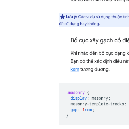
Lưu ý:
Các ví dụ sử dụng thuộc tín
để sử dụng hay không.
Bố cục xây gạch cổ đi
Khi nhắc đến bố cục dạng k
Bạn có thể xác định điều n
kèm
tương đương.
.
masonry
{
display
:
masonry
;
masonry-template-tracks
:
gap
:
1
rem
;
}