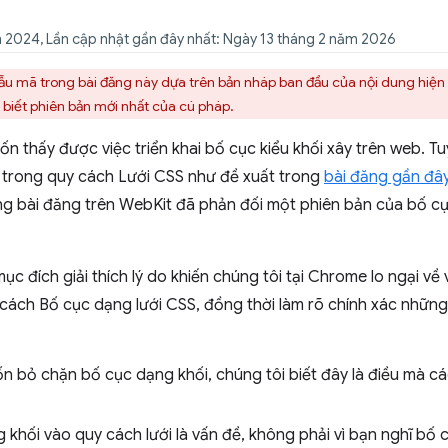
 2024, Lần cập nhật gần đây nhất: Ngày 13 tháng 2 năm 2026
ẫu mã trong bài đăng này dựa trên bản nháp ban đầu của nội dung hiện đ
 biết phiên bản mới nhất của cú pháp.
thấy được việc triển khai bố cục kiểu khối xây trên web. Tuy
ày trong quy cách Lưới CSS như đề xuất trong
bài đăng gần đâ
ng bài đăng trên WebKit đã phản đối một phiên bản của bố cụ
c đích giải thích lý do khiến chúng tôi tại Chrome lo ngại về 
cách Bố cục dạng lưới CSS, đồng thời làm rõ chính xác những
bỏ chặn bố cục dạng khối, chúng tôi biết đây là điều mà cá
khối vào quy cách lưới là vấn đề, không phải vì bạn nghĩ bố c