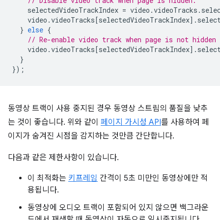
// Disable video track when page is hidden.
selectedVideoTrackIndex
=
video
.
videoTracks
.
sele
video
.
videoTracks
[
selectedVideoTrackIndex
].
selec
}
else
{
// Re-enable video track when page is not hidden
video
.
videoTracks
[
selectedVideoTrackIndex
].
selec
}
});
동영상 트랙이 사용 중지된 경우 동영상 스트림의 품질을 낮추
는 것이 좋습니다. 위와 같이
페이지 가시성 API
를 사용하여 페
이지가 숨겨진 시점을 감지하는 것만큼 간단합니다.
다음과 같은 제한사항이 있습니다.
이 최적화는
키프레임
간격이 5초 미만인 동영상에만 적
용됩니다.
동영상에 오디오 트랙이 포함되어 있지 않으면 백그라운
드에서 재생할 때 동영상이 자동으로 일시중지됩니다.