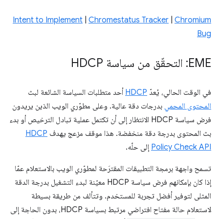
Intent to Implement
|
Chromestatus Tracker
|
Chromium
Bug
EME: التحقّق من سياسة HDCP
في الوقت الحالي، يُعدّ
HDCP
أحد متطلبات السياسة الشائعة لبث
المحتوى المحمي
بدرجات دقة عالية. وعلى مطوّري الويب الذين يريدون
فرض سياسة HDCP الانتظار إلى أن تكتمل عملية تبادل الترخيص أو بدء
بث المحتوى بدرجة دقة منخفضة. هذا موقف مزعج يهدف
HDCP
Policy Check API
إلى حلّه.
تسمح واجهة برمجة التطبيقات المقترَحة لمطوّري الويب بالاستعلام عمّا
إذا كان بإمكانهم فرض سياسة HDCP معيّنة لبدء التشغيل بدرجة الدقة
المثلى لتوفير أفضل تجربة للمستخدم. وتتألف من طريقة بسيطة
لاستعلام حالة مفتاح افتراضي مرتبط بسياسة HDCP، بدون الحاجة إلى