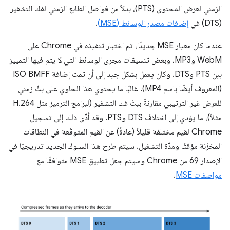
الزمني لعرض المحتوى (PTS)، بدلاً من فواصل الطابع الزمني لفك التشفير
(DTS) في
إضافات مصدر الوسائط (MSE)
.
عندما كان معيار MSE جديدًا، تم اختبار تنفيذه في Chrome على
WebM وMP3، وبعض تنسيقات مجرى الوسائط التي لا يتم فيها التمييز
بين PTS وDTS. وكان يعمل بشكل جيد إلى أن تمت إضافة ISO BMFF
(المعروف أيضًا باسم MP4). غالبًا ما يحتوي هذا الحاوي على بثّ زمني
للعرض غير الترتيبي مقارنةً ببثّ فك التشفير (لبرامج الترميز مثل H.264
مثلاً)، ما يؤدي إلى اختلاف DTS وPTS. وقد أدّى ذلك إلى تسجيل
Chrome لقيم مختلفة قليلاً (عادةً) عن القيم المتوقّعة في النطاقات
المخزّنة مؤقتًا ومدّة التشغيل. سيتم طرح هذا السلوك الجديد تدريجيًا في
الإصدار 69 من Chrome وسيتم جعل تطبيق MSE متوافقًا مع
مواصفات MSE
.