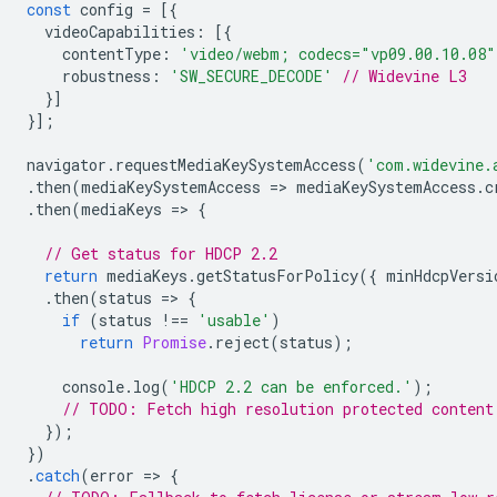
const
config
=
[{
videoCapabilities
:
[{
contentType
:
'video/webm; codecs="vp09.00.10.08"
robustness
:
'SW_SECURE_DECODE'
// Widevine L3
}]
}];
navigator
.
requestMediaKeySystemAccess
(
'com.widevine.
.
then
(
mediaKeySystemAccess
=
>
mediaKeySystemAccess
.
c
.
then
(
mediaKeys
=
>
{
// Get status for HDCP 2.2
return
mediaKeys
.
getStatusForPolicy
({
minHdcpVersi
.
then
(
status
=
>
{
if
(
status
!==
'usable'
)
return
Promise
.
reject
(
status
);
console
.
log
(
'HDCP 2.2 can be enforced.'
);
// TODO: Fetch high resolution protected content
});
})
.
catch
(
error
=
>
{