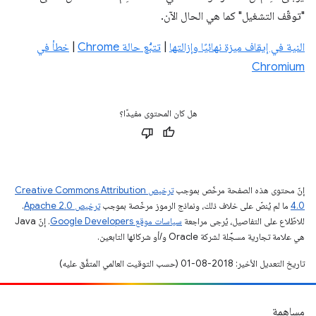
"توقّف التشغيل" كما هي الحال الآن.
النية في إيقاف ميزة نهائيًا وإزالتها
|
تتبُّع حالة Chrome
|
خطأ في
Chromium
هل كان المحتوى مفيدًا؟
إنّ محتوى هذه الصفحة مرخّص بموجب
ترخيص Creative Commons Attribution
4.0‏
ما لم يُنصّ على خلاف ذلك، ونماذج الرموز مرخّصة بموجب
ترخيص Apache 2.0‏
.
للاطّلاع على التفاصيل، يُرجى مراجعة
سياسات موقع Google Developers‏
. إنّ Java
هي علامة تجارية مسجَّلة لشركة Oracle و/أو شركائها التابعين.
تاريخ التعديل الأخير: 2018-08-01 (حسب التوقيت العالمي المتفَّق عليه)
مساهمة