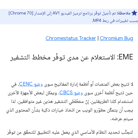
ملاحظة:
تم تأجيل توفّر برنامج ترميز الفيديو AV1 إلى الإصدار [Chrome 70]
بسبب تغييرات في ربط MP4.
Chromestatus Tracker
|
Chromium Bug
EME: الاستعلام عن مدى توفّر مخطط التشفير
لا تتيح بعض المنصات أو أنظمة إدارة المفاتيح سوى
وضع CENC
، في
حين تتيح أنظمة أخرى سوى
وضع CBCS
. ويمكن لبعض الأجهزة الأخرى
استخدام كلتا الطريقتَين. إنّ مخطّطَي التشفير هذين غير متوافقَين، لذا
يجب أن يتمكّن مطوّرو الويب من اتخاذ خيارات ذكية بشأن المحتوى الذي
سيتم عرضه.
لتجنُّب تحديد النظام الأساسي الذي يعمل عليه التطبيق للتحقّق من توفّر