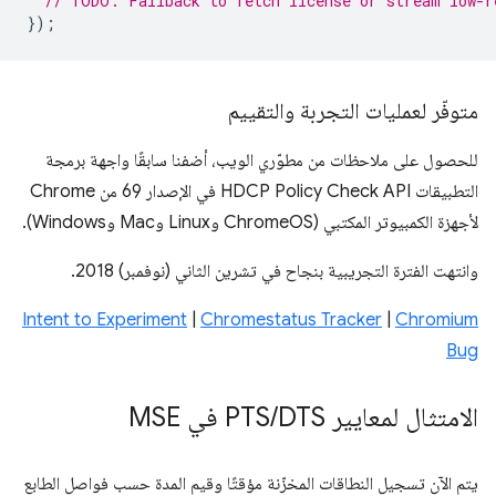
// TODO: Fallback to fetch license or stream low-r
});
متوفّر لعمليات التجربة والتقييم
للحصول على ملاحظات من مطوّري الويب، أضفنا سابقًا واجهة برمجة
التطبيقات HDCP Policy Check API في الإصدار 69 من Chrome
لأجهزة الكمبيوتر المكتبي (ChromeOS وLinux وMac وWindows).
وانتهت الفترة التجريبية بنجاح في تشرين الثاني (نوفمبر) 2018.
Intent to Experiment
|
Chromestatus Tracker
|
Chromium
Bug
الامتثال لمعايير PTS
DTS في MSE
/
يتم الآن تسجيل النطاقات المخزّنة مؤقتًا وقيم المدة حسب فواصل الطابع