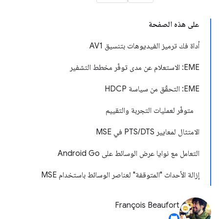
على هذه الصفحة
أداة فك ترميز الفيديوهات بتنسيق AV1
EME: الاستعلام عن مدى توفّر مخطط التشفير
EME: التحقّق من سياسة HDCP
متوفّر لعمليات التجربة والتقييم
الامتثال لمعايير PTS/DTS في MSE
التعامل مع نوايا عرض الوسائط على Android Go
إزالة الأحداث "المتوقفة" لعناصر الوسائط باستخدام MSE
François Beaufort