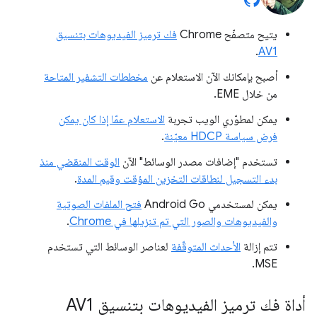
يتيح متصفّح Chrome
فك ترميز الفيديوهات بتنسيق
.
AV1
أصبح بإمكانك الآن الاستعلام عن
مخططات التشفير المتاحة
من خلال EME.
يمكن لمطوّري الويب تجربة
الاستعلام عمّا إذا كان يمكن
فرض سياسة HDCP معيّنة
.
تستخدم "إضافات مصدر الوسائط" الآن
الوقت المنقضي منذ
بدء التسجيل لنطاقات التخزين المؤقت وقيم المدة
.
يمكن لمستخدمي Android Go
فتح الملفات الصوتية
والفيديوهات والصور التي تم تنزيلها في Chrome
.
تتم إزالة
الأحداث المتوقّفة
لعناصر الوسائط التي تستخدم
MSE.
أداة فك ترميز الفيديوهات بتنسيق AV1