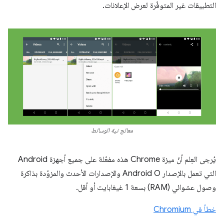
التطبيقات غير المتوفّرة لعرض الإعلانات.
معالج نية الوسائط
يُرجى العِلم أنّ ميزة Chrome هذه مفعّلة على جميع أجهزة Android
التي تعمل بالإصدار Android O والإصدارات الأحدث والمزوّدة بذاكرة
وصول عشوائي (RAM) بسعة 1 غيغابايت أو أقل.
خطأ في Chromium