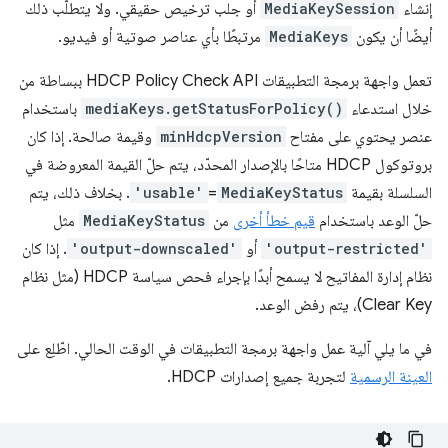
إنشاء
MediaKeySession
أو جلب ترخيص حقيقي. ولا يتطلّب ذلك
أيضًا أن يكون
MediaKeys
مرتبطًا بأي عناصر صوتية أو فيديو.
تعمل واجهة برمجة التطبيقات HDCP Policy Check API ببساطة من
خلال استدعاء
mediaKeys.getStatusForPolicy()
باستخدام
عنصر يحتوي على مفتاح
minHdcpVersion
وقيمة صالحة. إذا كان
بروتوكول HDCP متاحًا بالإصدار المحدّد، يتم حلّ القيمة المعروضة في
السلسلة بقيمة
MediaKeyStatus
‏=
'usable'
. بخلاف ذلك، يتم
حلّ الوعد باستخدام
قيم خطأ أخرى
من
MediaKeyStatus
مثل
'output-restricted'
أو
'output-downscaled'
. إذا كان
نظام إدارة المفاتيح لا يسمح أبدًا بإجراء فحص سياسة HDCP (مثل نظام
Clear Key)، يتم رفض الوعد.
في ما يلي آلية عمل واجهة برمجة التطبيقات في الوقت الحالي. اطّلِع على
العينة الرسمية
لتجربة جميع إصدارات HDCP.