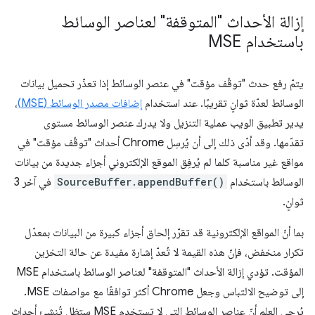
إزالة الأحداث "المتوقفة" لعناصر الوسائط
باستخدام MSE
يتمّ رفع حدث "توقّف مؤقت" في عنصر الوسائط إذا تعذّر تحميل بيانات
الوسائط لعدّة ثوانٍ تقريبًا. عند استخدام
إضافات مصدر الوسائط (MSE)
،
يدير تطبيق الويب عملية التنزيل ولا يدرك عنصر الوسائط مستوى
تقدّمها. وقد أدّى ذلك إلى أن يُرسِل Chrome أحداث "توقّف مؤقت" في
مواقع غير مناسبة كلما لم يُرفِق الموقع الإلكتروني أجزاء جديدة من بيانات
الوسائط باستخدام
SourceBuffer.appendBuffer()
في آخر 3
ثوانٍ.
بما أنّ المواقع الإلكترونية قد تقرّر إلحاق أجزاء كبيرة من البيانات بمعدّل
تكرار منخفض، فإنّ هذه القيمة لا تُعدّ إشارة مفيدة عن حالة التخزين
المؤقت. تؤدي إزالة الأحداث "المتوقفة" لعناصر الوسائط باستخدام MSE
إلى توضيح الالتباس وجعل Chrome أكثر توافقًا مع مواصفات MSE.
يُرجى العِلم أنّ عناصر الوسائط التي لا تستخدِم MSE ستظل تُنشئ أحداث