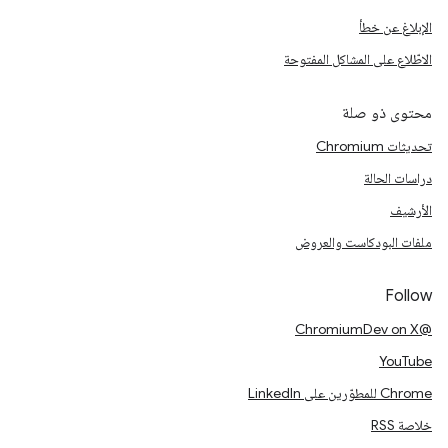
الإبلاغ عن خطأ
الاطّلاع على المشاكل المفتوحة
محتوى ذو صلة
تحديثات Chromium
دراسات الحالة
الأرشيف
ملفات البودكاست والعروض
Follow
@ChromiumDev on X
YouTube
Chrome للمطوّرين على LinkedIn
خلاصة RSS