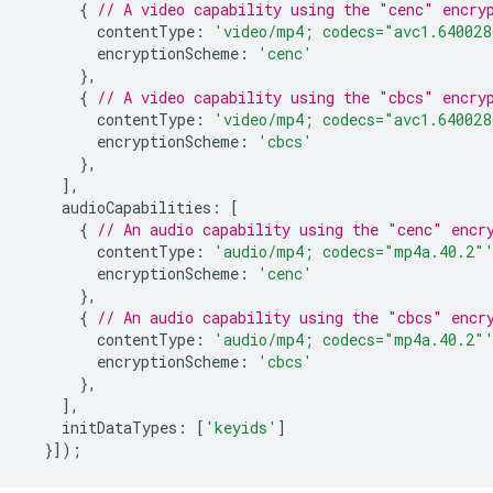
{
// A video capability using the "cenc" encry
contentType
:
'video/mp4; codecs="avc1.640028
encryptionScheme
:
'cenc'
},
{
// A video capability using the "cbcs" encry
contentType
:
'video/mp4; codecs="avc1.640028
encryptionScheme
:
'cbcs'
},
],
audioCapabilities
:
[
{
// An audio capability using the "cenc" encr
contentType
:
'audio/mp4; codecs="mp4a.40.2"
encryptionScheme
:
'cenc'
},
{
// An audio capability using the "cbcs" encr
contentType
:
'audio/mp4; codecs="mp4a.40.2"
encryptionScheme
:
'cbcs'
},
],
initDataTypes
:
[
'keyids'
]
}]);