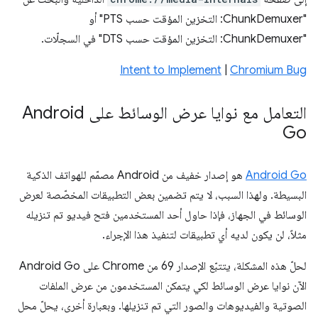
"ChunkDemuxer: التخزين المؤقت حسب PTS" أو
"ChunkDemuxer: التخزين المؤقت حسب DTS" في السجلّات.
Intent to Implement
|
Chromium Bug
التعامل مع نوايا عرض الوسائط على Android
Go
Android Go
هو إصدار خفيف من Android مصمّم للهواتف الذكية
البسيطة. ولهذا السبب، لا يتم تضمين بعض التطبيقات المخصّصة لعرض
الوسائط في الجهاز، فإذا حاول أحد المستخدمين فتح فيديو تم تنزيله
مثلاً، لن يكون لديه أي تطبيقات لتنفيذ هذا الإجراء.
لحلّ هذه المشكلة، يتتبّع الإصدار 69 من Chrome على Android Go
الآن نوايا عرض الوسائط لكي يتمكن المستخدمون من عرض الملفات
الصوتية والفيديوهات والصور التي تم تنزيلها. وبعبارة أخرى، يحلّ محل