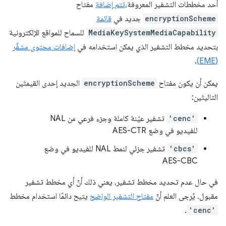
أحد مخططات التشفير المعروفة،
تتم
إضافة
مفتاح
encryptionScheme
جديد في
قائمة
MediaKeySystemMediaCapability
للسماح للمواقع الإلكترونية
بتحديد مخطط التشفير الذي يمكن استخدامه في
إضافات محتوى مشفَّر
.
(EME)
يمكن أن يكون مفتاح
encryptionScheme
الجديد إحدى القيمتَين
التاليتَين:
'cenc'
تشفير عيّنة كاملة وجزء فرعي من NAL
للفيديو في وضع AES-CTR
'cbcs'
تشفير جزئي لنمط NAL للفيديو في وضع
AES-CBC
في حال عدم تحديد مخطط تشفير، يعني ذلك أنّ أي مخطط تشفير
مقبول. يُرجى العلم أنّ
مفتاح التشفير الواضح
يتيح دائمًا استخدام مخطط
.
'cenc'