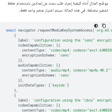
يوضّح المثال أدناه كيفية إجراء طلب بحث عن إعدادَين باستخدام خطط
تشفير مختلفة. في هذه الحالة، سيتم اختيار عنصر واحد فقط.
await
navigator
.
requestMediaKeySystemAccess
(
'org.w3.
{
label
:
'configuration using the "cenc" encrypt
videoCapabilities
:
[{
contentType
:
'video/mp4; codecs="avc1.640028
encryptionScheme
:
'cenc'
}],
audioCapabilities
:
[{
contentType
:
'audio/mp4; codecs="mp4a.40.2"
encryptionScheme
:
'cenc'
}],
initDataTypes
:
[
'keyids'
]
},
{
label
:
'configuration using the "cbcs" encrypt
videoCapabilities
:
[{
contentType
:
'video/mp4; codecs="avc1.640028