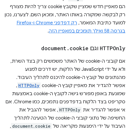
הם מאפיין חדש שמציין שקובץ cookie צריך להיות מצורף
רק לבקשה שמקורה באותו האתר, ומכאן השם. לצערנו, נכון
למועד כתיבת המאמר,
רק דפדפני Chrome ו-Firefox
בגרסה 58 ואילך תומכים במאפיין הזה
.
HTTPOnly
וגם
cookie
.
document
אם קובצי ה-cookie של האתר משמשים רק בצד השרת,
ולא על ידי JavaScript של הלקוח, יש דרכים למנוע
מהנתונים של קובץ ה-cookie להיכנס לתהליך העיבוד.
אפשר להגדיר את מאפיין קובץ ה-cookie
HTTPOnly
,
שמונעת באופן מפורש גישה לקובץ ה-cookie באמצעות
סקריפט בצד הלקוח בדפדפנים נתמכים, כמו Chrome. אם
אי אפשר להגדיר את
HTTPOnly
, אפשר להגביל את
החשיפה של נתוני קובצי ה-cookie של הטעינה לתהליך
העיבוד על ידי הימנעות מקריאה של
document.cookie
,