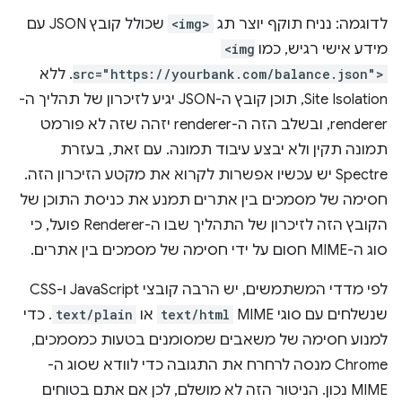
לדוגמה: נניח תוקף יוצר תג
<img>
שכולל קובץ JSON עם
מידע אישי רגיש, כמו
<img
src="https://yourbank.com/balance.json">
. ללא
Site Isolation, תוכן קובץ ה-JSON יגיע לזיכרון של תהליך ה-
renderer, ובשלב הזה ה-renderer יזהה שזה לא פורמט
תמונה תקין ולא יבצע עיבוד תמונה. עם זאת, בעזרת
Spectre יש עכשיו אפשרות לקרוא את מקטע הזיכרון הזה.
חסימה של מסמכים בין אתרים תמנע את כניסת התוכן של
הקובץ הזה לזיכרון של התהליך שבו ה-Renderer פועל, כי
סוג ה-MIME חסום על ידי חסימה של מסמכים בין אתרים.
לפי מדדי המשתמשים, יש הרבה קובצי JavaScript ו-CSS
שנשלחים עם סוגי MIME ‏
text/html
או
text/plain
. כדי
למנוע חסימה של משאבים שמסומנים בטעות כמסמכים,
Chrome מנסה לרחרח את התגובה כדי לוודא שסוג ה-
MIME נכון. הניטור הזה לא מושלם, לכן אם אתם בטוחים