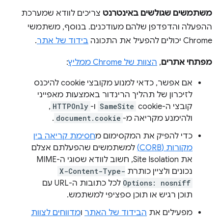
משתמשים שגולשים באינטרנט
צריכים לוודא שמערכת
ההפעלה והדפדפן שלהם מעודכנים. בנוסף, משתמשי
Chrome יכולים להפעיל את התכונה
בידוד של אתר
.
מפתחי אתרים
,
הצוות של Chrome ממליץ
:
אם אפשר, כדאי למנוע מקובצי cookie להיכנס
לזיכרון של תהליך הרינדור באמצעות מאפייני
קובצי ה-cookie
SameSite
ו-
HTTPOnly
,
ולהימנע מקריאה מ-
document.cookie
.
כדי להפיק את המקסימום מ
חסימת קריאה בין
מקורות (CORB)
למשתמשים שהפעלתם אצלם
את Site Isolation, חשוב לוודא שסוגי ה-MIME
נכונים ולציין כותרת
X-Content-Type-
Options: nosniff
לכל כתובות ה-URL עם
תוכן רגיש או תוכן ספציפי למשתמש.
מפעילים את
הבידוד של האתר
ו
מדווחים לצוות