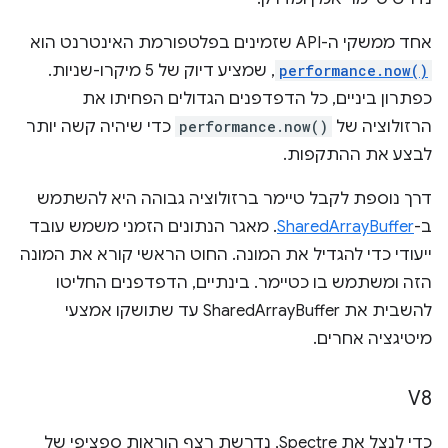
אחד ממשקי ה-API שזמינים בפלטפורמת האינטרנט הוא
performance.now()
, שמציע דיוק של 5 מיקרו-שניות.
כפתרון ביניים, כל הדפדפנים הגדולים הפחיתו את
הרזולוציה של
performance.now()
כדי שיהיה קשה יותר
לבצע את ההתקפות.
דרך נוספת לקבל טיימר ברזולוציה גבוהה היא להשתמש
ב-
SharedArrayBuffer
. מאגר הנתונים הזמני משמש עובד
ייעודי כדי להגדיל את המונה. החוט הראשי קורא את המונה
הזה ומשתמש בו כטיימר. בינתיים, הדפדפנים החליטו
להשבית את SharedArrayBuffer עד שתושקו אמצעי
מיטיגציה אחרים.
V8
כדי לנצל את Spectre, נדרשת רצף הוראות ספציפי של