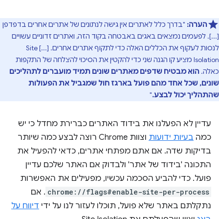
הערה:
"בדרך כלל לאתרים אין גישה לנתונים של אתרים אחרים בדפדפן
[...]. לפעמים נמצאים באגים באבטחה בקוד הזה, ואתרים זדוניים עשויים
לנסות לעקוף את הכללים האלה כדי לתקוף אתרים אחרים. [...] Site
Isolation מציע קו הגנה שני כדי להקטין את הסיכוי להצלחה של התקפות
כאלה.
הוא מבטיח שדפים מאתרים שונים תמיד מועברים לתהליכים
שונים, שכל אחד מהם פועל בארגז חול שמגביל את הפעולות
שהתהליך יכול לבצע.
"
עדיין לא הפעלנו את בידוד האתרים כברירת מחדל כי יש
כמה
בעיות ידועות
וצוות Chrome רוצה לבצע כמה שיותר
בדיקות שדה. אם אתם מפתחי אתרים, כדאי להפעיל את
התכונה 'בידוד של אתר' ולבדוק אם האתר שלכם עדיין
פועל. כדי להביע הסכמה עכשיו, מפעילים את האפשרות
chrome://flags#enable-site-per-process
. אם
נתקלתם באתר שלא פועל, תוכלו לעזור לנו על ידי
דיווח על