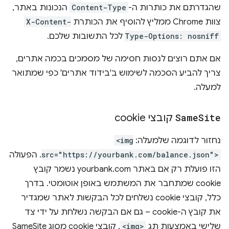
שהגדרתם את כותרות ה-
Content-Type
הנכונות באתר,
צוות Chrome ממליץ להוסיף את הכותרת
X-Content-
Type-Options: nosniff
לכל התשובות שלכם.
אם אתם רוצים לנסות חסימה של מסמכים בכמה אתרים,
צריך להביע הסכמה לשימוש ב'בידוד אתרים' כפי שמתואר
למעלה.
Site
Same
קובצי cookie
נחזור לדוגמה שלמעלה:
<img
src="https://yourbank.com/balance.json">
. הפעולה
הזו פועלת רק אם באתר yourbank.com נשמר קובץ
cookie שמתחבר את המשתמש באופן אוטומטי. בדרך
כלל, קובצי cookie נשלחים לכל הבקשות לאתר שמגדיר
את קובץ ה-cookie – גם אם הבקשה נשלחת על ידי צד
שלישי באמצעות תג
<img>
. קובצי cookie מסוג SameSite