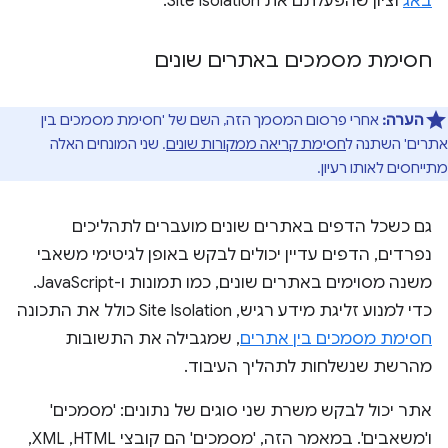
באג
וציון שהפעלתם את Site Isolation.
חסימת מסמכים באתרים שונים
הערה:
אחרי פרסום המסמך הזה, השם של 'חסימת מסמכים בין
אתרים' השתנה ל
חסימת קריאה ממקורות שונים
. שני המונחים האלה
מתייחסים לאותו רעיון.
גם כשכל הדפים באתרים שונים מועברים לתהליכים
נפרדים, הדפים עדיין יכולים לבקש באופן לגיטימי משאבי
משנה מסוימים באתרים שונים, כמו תמונות ו-JavaScript.
כדי למנוע זליגת מידע רגיש, Site Isolation כולל את התכונה
חסימת מסמכים בין אתרים
, שמגבילה את התשובות
מהרשת שנשלחות לתהליך העיבוד.
אתר יכול לבקש משרת שני סוגים של נתונים: 'מסמכים'
ו'משאבים'. במאמר הזה, 'מסמכים' הם קובצי HTML,‏ XML,‏