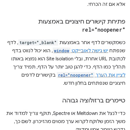
אלא אם זה הכרחי.
פתיחת קישורים חיצוניים באמצעות
rel="noopener"
כשמקשרים לדף אחר באמצעות
target="_blank"
, לדף
שנפתח
יש גישה לאובייקט
window
, הוא יכול לנווט בדף
לכתובת URL אחרת, ובלי Site Isolation הוא נמצא באותו
תהליך כמו הדף. כדי להגן טוב יותר על הדף, תמיד צריך
לציין את הערך
rel="noopener"
בקישורים לדפים
חיצוניים שנפתחים בחלון חדש.
טיימרים ברזולוציה גבוהה
כדי לנצל את Meltdown או Spectre, תוקף צריך למדוד את
משך הזמן שלוקח לקרוא ערך מסוים מהזיכרון. לשם כך,
נדרש טיימר אמין ומדויק.