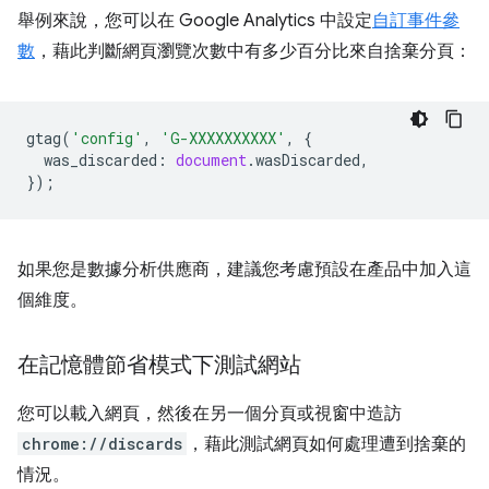
舉例來說，您可以在 Google Analytics 中設定
自訂事件參
數
，藉此判斷網頁瀏覽次數中有多少百分比來自捨棄分頁：
gtag
(
'config'
,
'G-XXXXXXXXXX'
,
{
was_discarded
:
document
.
wasDiscarded
,
});
如果您是數據分析供應商，建議您考慮預設在產品中加入這
個維度。
在記憶體節省模式下測試網站
您可以載入網頁，然後在另一個分頁或視窗中造訪
chrome://discards
，藉此測試網頁如何處理遭到捨棄的
情況。