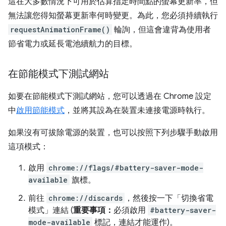
這在大多數情況下可用於估算指定時間點的螢幕更新率，但
無法讓您得知螢幕更新率何時變更。為此，您必須持續執行
requestAnimationFrame()
輪詢，但這會違背為使用者
節省電力或延長電池續航力的目標。
在節能模式下測試網站
如要在節能模式下測試網站，您可以透過在 Chrome 設定
中
啟用節能模式
，並將其設為在裝置未連接電源時執行。
如果沒有可拔除電源的裝置，也可以按照下列步驟手動啟用
這項模式：
啟用
chrome://flags/#battery-saver-mode-
available
旗標。
前往
chrome://discards
，然後按一下「切換省電
模式」
連結 (
重要事項：
必須啟用
#battery-saver-
mode-available
標記，連結才能運作)。