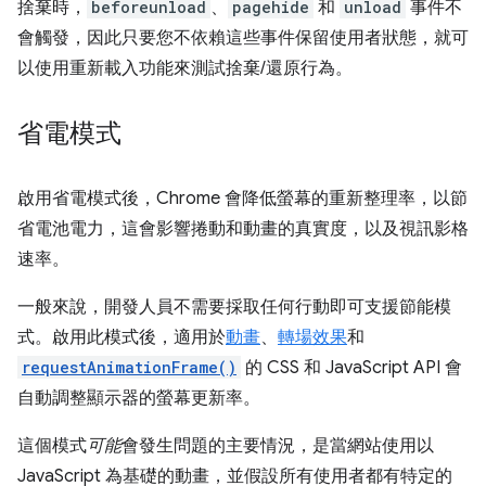
捨棄時，
beforeunload
、
pagehide
和
unload
事件不
會觸發，因此只要您不依賴這些事件保留使用者狀態，就可
以使用重新載入功能來測試捨棄/還原行為。
省電模式
啟用省電模式後，Chrome 會降低螢幕的重新整理率，以節
省電池電力，這會影響捲動和動畫的真實度，以及視訊影格
速率。
一般來說，開發人員不需要採取任何行動即可支援節能模
式。啟用此模式後，適用於
動畫
、
轉場效果
和
requestAnimationFrame()
的 CSS 和 JavaScript API 會
自動調整顯示器的螢幕更新率。
這個模式
可能
會發生問題的主要情況，是當網站使用以
JavaScript 為基礎的動畫，並假設所有使用者都有特定的