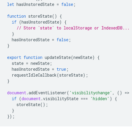
let
hasUnstoredState
=
false
;
function
storeState
()
{
if
(
hasUnstoredState
)
{
// Store `state` to localStorage or IndexedDB...
}
hasUnstoredState
=
false
;
}
export
function
updateState
(
newState
)
{
state
=
newState
;
hasUnstoredState
=
true
;
requestIdleCallback
(
storeState
);
}
document
.
addEventListener
(
'visibilitychange'
,
()
=
>
if
(
document
.
visibilityState
===
'hidden'
)
{
storeState
();
}
});