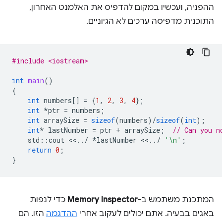
ההפניה, ועכשיו במקום להדפיס את האלמנט האחרון,
התוכנית מדפיסה ערכים לא הגיוניים.
#include <iostream>
int
main
()
{
int
numbers
[]
=
{
1
,
2
,
3
,
4
};
int
*
ptr
=
numbers
;
int
arraySize
=
sizeof
(
numbers
)
/
sizeof
(
int
);
int
*
lastNumber
=
ptr
+
arraySize
;
// Can you n
std
::
cout
<<
..
/
*
lastNumber
<<
..
/
'\n'
;
return
0
;
}
המתכנת משתמש ב-
Memory Inspector
כדי לנפות
באגים בבעיה. אתם יכולים לעקוב אחרי
ההדגמה
הזו. הם