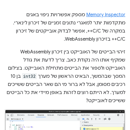
Memory Inspector
מספק אפשרויות ניפוי באגים
מתקדמות יותר למאגרי נתונים זמניים של זיכרון לינארי.
במקרה של C/C++, אפשר לבדוק אובייקטים של זיכרון
C/C++ בזיכרון WebAssembly.
זיהוי הבייטים של האובייקט בין זיכרון WebAssembly
שמקיף אותו היה נקודת כאב. צריך לדעת את גודל
האובייקט ולספור את הבייטים מתחילת האובייקט. בצילום
המסך שבהמשך, הבאיט הראשון של מערך
int32
בן 10
רכיבים מסומן, אבל לא ברור מי הם שאר הבייטים ששייכים
למערך. לא הייתם רוצים לזהות באופן מיידי את כל הבייטים
ששייכים לאובייקט?