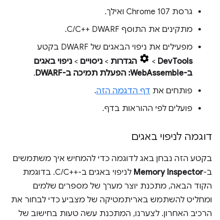
גרסת Chrome 107 ואילך.
מתקינים את התוסף C/C++ DWARF.
מפעילים את ניפוי הבאגים של DWARF בקטע
DevTools
>
הגדרות
>
ניסויים
>
ניפוי באגים
ב-WebAssemble: הפעלת תמיכה ב-DWARF
.
פותחים את
דף הדגמה הזה
.
פועלים לפי ההוראות בדף.
דוגמה לניפוי באגים
בקטע הזה נבחן באג לדוגמה כדי להמחיש איך משתמשים
ב-
Memory Inspector
לניפוי באגים ב-C/C++‎. בדוגמת
הקוד הבאה, מתכנת יוצר מערך של מספרים שלמים
ומחליט להשתמש באריתמטיקה של מצביע כדי לבחור את
הרכיב האחרון. לצערנו, המתכנת עשה טעות בחישוב של