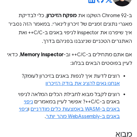
ב-Chrome 92 השקנו את
מפקח הזיכרון
, כלי לבדיקת
מאגרי נתונים זמניים של זיכרון לינארי. במאמר הזה נסביר
איך שיפרנו את Inspector לניפוי באגים ב-C/C++ ואת
האתגרים הטכניים שניצבנו בפניהם בדרך.
אם אתם מתחילים ב-C/C++ וב-
Memory Inspector
, כדאי
לעיין בפוסטים הבאים בבלוג:
רוצים לדעת איך לנפות באגים בזיכרון לעומק?
אנחנו גאים להציג את בודק הזיכרון
רוצים לקבל מבוא לחבילת הכלים המלאה לניפוי
באגים ב-C/C++? אפשר לעיין במאמרים
ניפוי
באגים ב-WASM באמצעות כלים מודרניים
ו
ניפוי
באגים ב-WebAssembly מהר יותר
.
מבוא