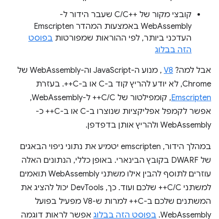
קובצי מקור של C/C++‎ שעבר הידור ל-
WebAssembly באמצעות המהדר Emscripten
העדכני ביותר, לפי ההוראות שמפורטות
בפוסט
הזה בבלוג
אבל למה?
V8
, מנוע ה-JavaScript וה-WebAssembly של
Chrome, לא יודע להריץ קוד ב-C או ב-C++. בעזרת
Emscripten
, קומפילטור של C/C++ ל-WebAssembly,
אפשר לקמפל אפליקציות שנוצרו ב-C או ב-C++ כ-
WebAssembly ולהריץ אותן בדפדפן.
במהלך הידור, emscripten יטמיע את נתוני ניפוי הבאגים
של DWARF בקובץ הבינארי. באופן כללי, הנתונים האלה
עוזרים לתוסף להבין אילו משתני WebAssembly תואמים
למשתני C/C++ שלכם ועוד. כך, DevTools יכול להציג את
המשתנים שלכם ב-C++ למרות ש-V8 מפעיל בפועל
WebAssembly.
בפוסט הזה בבלוג
אפשר לראות דוגמה