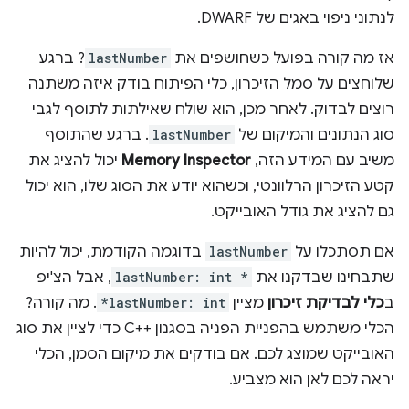
לנתוני ניפוי באגים של DWARF.
אז מה קורה בפועל כשחושפים את
lastNumber
? ברגע
שלוחצים על סמל הזיכרון, כלי הפיתוח בודק איזה משתנה
רוצים לבדוק. לאחר מכן, הוא שולח שאילתות לתוסף לגבי
סוג הנתונים והמיקום של
lastNumber
. ברגע שהתוסף
משיב עם המידע הזה,
Memory Inspector
יכול להציג את
קטע הזיכרון הרלוונטי, וכשהוא יודע את הסוג שלו, הוא יכול
גם להציג את גודל האובייקט.
אם תסתכלו על
lastNumber
בדוגמה הקודמת, יכול להיות
שתבחינו שבדקנו את
lastNumber: int *
, אבל הצ'יפ
ב
כלי לבדיקת זיכרון
מציין
*lastNumber: int
. מה קורה?
הכלי משתמש בהפניית הפניה בסגנון C++‎ כדי לציין את סוג
האובייקט שמוצג לכם. אם בודקים את מיקום הסמן, הכלי
יראה לכם לאן הוא מצביע.