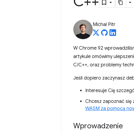
C++
Michal Pitr
W Chrome 92 wprowadzili
artykule omówimy ulepszeni
C/C++, oraz problemy techni
Jeśli dopiero zaczynasz d
Interesuje Cię szcze
Chcesz zapoznać się 
WASM za pomocą now
Wprowadzenie