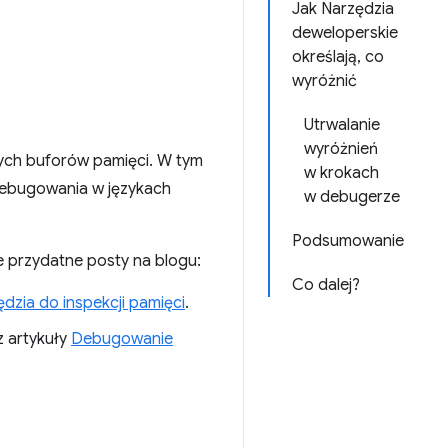
Jak Narzędzia
deweloperskie
określają, co
wyróżnić
Utrwalanie
wyróżnień
owych buforów pamięci. W tym
w krokach
 debugowania w językach
w debugerze
Podsumowanie
te przydatne posty na blogu:
Co dalej?
zia do inspekcji pamięci
.
 artykuły
Debugowanie