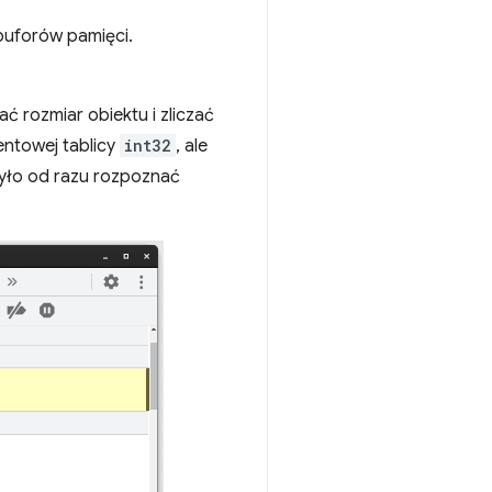
buforów pamięci.
rozmiar obiektu i zliczać
entowej tablicy
int32
, ale
 było od razu rozpoznać