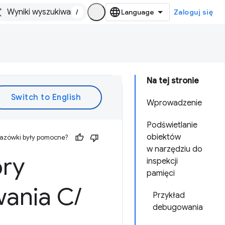
/
Zaloguj się
Na tej stronie
Wprowadzenie
Podświetlanie
obiektów
kazówki były pomocne?
w narzędziu do
ory
inspekcji
pamięci
wania C
/
Przykład
debugowania