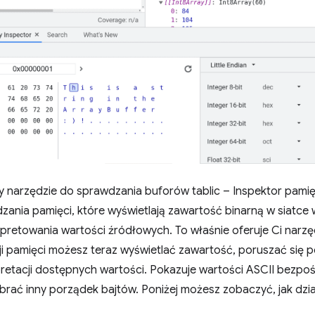
arzędzie do sprawdzania buforów tablic – Inspektor pamięc
dzania pamięci, które wyświetlają zawartość binarną w siatce 
rpretowania wartości źródłowych. To właśnie oferuje Ci narz
ji pamięci możesz teraz wyświetlać zawartość, poruszać się po 
retacji dostępnych wartości. Pokazuje wartości ASCII bezpo
rać inny porządek bajtów. Poniżej możesz zobaczyć, jak dzia