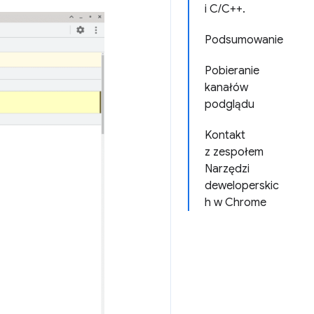
i C/C++.
Podsumowanie
Pobieranie
kanałów
podglądu
Kontakt
z zespołem
Narzędzi
deweloperskic
h w Chrome