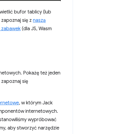
tlić bufor tablicy (lub
 zapoznaj się z
naszą
h zabawek
(dla JS, Wasm
netowych. Pokażę też jeden
 zapoznaj się
ernetowe
, w którym Jack
mponentów internetowych.
ostanowiliśmy wypróbować
śmy, aby stworzyć narzędzie