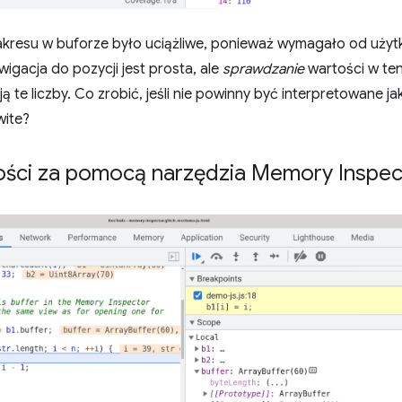
akresu w buforze było uciążliwe, ponieważ wymagało od użytk
igacja do pozycji jest prosta, ale
sprawdzanie
wartości w ten
ą te liczby. Co zrobić, jeśli nie powinny być interpretowane ja
wite?
ości za pomocą narzędzia Memory Inspec