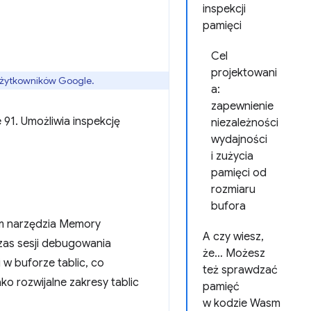
inspekcji
pamięci
Cel
projektowani
 użytkowników Google.
a:
zapewnienie
91. Umożliwia inspekcję
niezależności
wydajności
i zużycia
pamięci od
rozmiaru
bufora
em narzędzia Memory
A czy wiesz,
zas sesji debugowania
że… Możesz
 w buforze tablic, co
też sprawdzać
ko rozwijalne zakresy tablic
pamięć
w kodzie Wasm