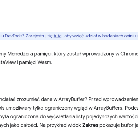
 DevTools? Zarejestruj się
tutaj
, aby wziąć udział w badaniach opinii
amy Menedżera pamięci, który został wprowadzony w Chrome 
ataView i pamięci Wasm.
/chciałaś zrozumieć dane w ArrayBuffer? Przed wprowadzeni
ls umożliwiały tylko ograniczony wgląd w ArrayBuffers. Podc
była ograniczona do wyświetlania listy pojedynczych wartości
nych jako całości. Na przykład widok
Zakres
pokazuje bufor ja