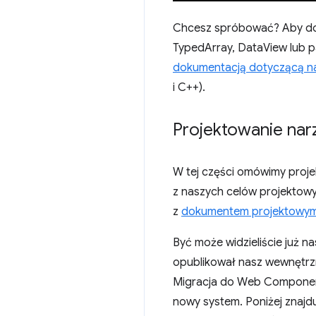
Chcesz spróbować? Aby dowi
TypedArray, DataView lub p
dokumentacją dotyczącą n
i C++).
Projektowanie narz
W tej części omówimy proj
z naszych celów projektowych
z
dokumentem projektowy
Być może widzieliście już n
opublikował nasz wewnętr
Migracja do Web Component
nowy system. Poniżej znajd