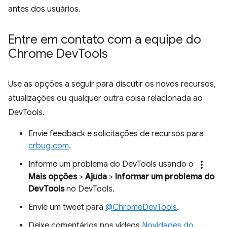
antes dos usuários.
Entre em contato com a equipe do
Chrome Dev
Tools
Use as opções a seguir para discutir os novos recursos,
atualizações ou qualquer outra coisa relacionada ao
DevTools.
Envie feedback e solicitações de recursos para
crbug.com
.
more_vert
Informe um problema do DevTools usando o
Mais opções
>
Ajuda
>
Informar um problema do
DevTools
no DevTools.
Envie um tweet para
@ChromeDevTools
.
Deixe comentários nos vídeos
Novidades do