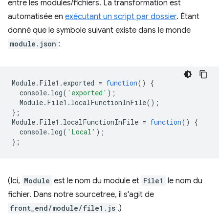
entre les modules/fichiers. La transformation est
automatisée en
exécutant un script par dossier
. Étant
donné que le symbole suivant existe dans le monde
module.json
:
Module
.
File1
.
exported
=
function
()
{
console
.
log
(
'exported'
);
Module
.
File1
.
localFunctionInFile
();
};
Module
.
File1
.
localFunctionInFile
=
function
()
{
console
.
log
(
'Local'
);
};
(Ici,
Module
est le nom du module et
File1
le nom du
fichier. Dans notre sourcetree, il s'agit de
front_end/module/file1.js
.)