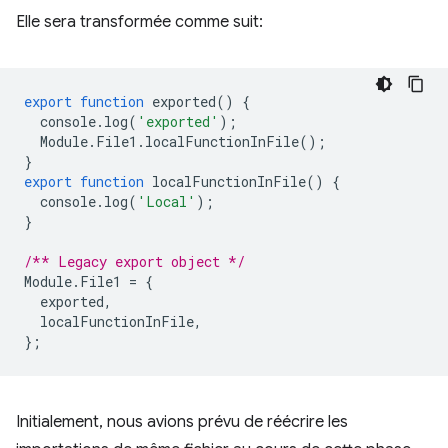
Elle sera transformée comme suit:
export
function
exported
()
{
console
.
log
(
'exported'
);
Module
.
File1
.
localFunctionInFile
();
}
export
function
localFunctionInFile
()
{
console
.
log
(
'Local'
);
}
/** Legacy export object */
Module
.
File1
=
{
exported
,
localFunctionInFile
,
};
Initialement, nous avions prévu de réécrire les