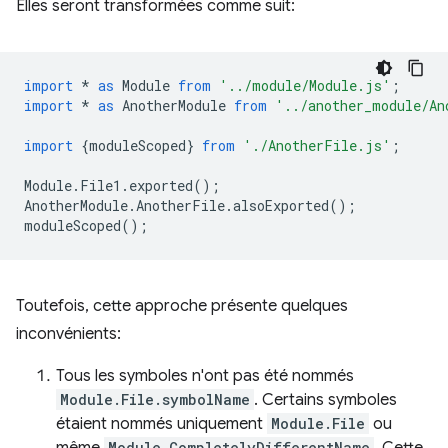
Elles seront transformées comme suit:
import
*
as
Module
from
'../module/Module.js'
;
import
*
as
AnotherModule
from
'../another_module/An
import
{
moduleScoped
}
from
'./AnotherFile.js'
;
Module
.
File1
.
exported
();
AnotherModule
.
AnotherFile
.
alsoExported
();
moduleScoped
();
Toutefois, cette approche présente quelques
inconvénients:
Tous les symboles n'ont pas été nommés
Module.File.symbolName
. Certains symboles
étaient nommés uniquement
Module.File
ou
Module.CompletelyDifferentName