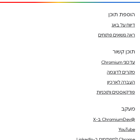
הוספת תוכן
דיווח על באג
ראה נושאים פתוחים
תוכן קשור
עדכוני Chromium
מקרים לדוגמה
העברה לארכיון
פודקאסטים ותוכניות
מעקב
@ChromiumDev ב-X
YouTube
Chrome למפתחים ב-LinkedIn