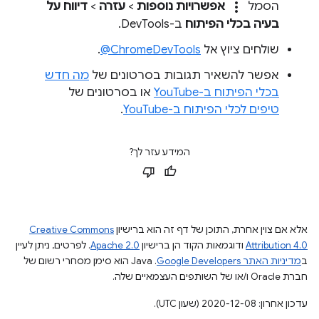
more_vert
הסמל
אפשרויות נוספות
>
עזרה
>
דיווח על
בעיה בכלי הפיתוח
ב-DevTools.
שולחים ציוץ אל
‎@ChromeDevTools
.
אפשר להשאיר תגובות בסרטונים של
מה חדש
בכלי הפיתוח ב-YouTube
או בסרטונים של
טיפים לכלי הפיתוח ב-YouTube
.
המידע עזר לך?
אלא אם צוין אחרת, התוכן של דף זה הוא ברישיון
Creative Commons
Attribution 4.0
ודוגמאות הקוד הן ברישיון
Apache 2.0
. לפרטים, ניתן לעיין
ב
מדיניות האתר Google Developers‏
.‏ Java הוא סימן מסחרי רשום של
חברת Oracle ו/או של השותפים העצמאיים שלה.
עדכון אחרון: 2020-12-08 (שעון UTC).