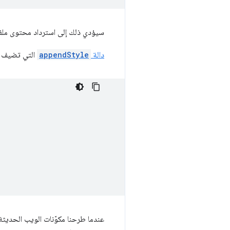
سيؤدي ذلك إلى استرداد محتوى ملف CSS وإدراجه كعن
دالة
appendStyle
التي تضيف CSS باستخدام عنصر نمط مضمّن
عندما طرحنا مكوّنات الويب الحديثة