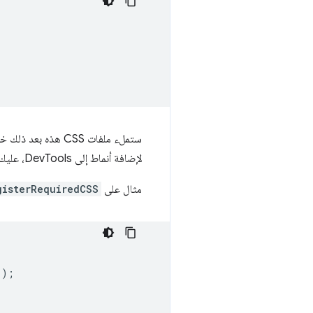
ستملء ملفات CSS هذه بعد ذلك خريطة عناصر عالمية تُسمى
لإضافة أنماط إلى DevTools، عليك استدعاء
مثال على
gisterRequiredCSS
'
);