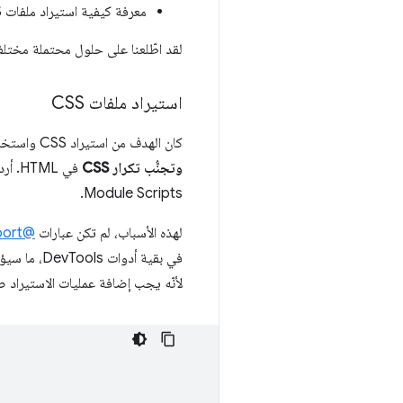
معرفة كيفية استيراد ملفات CSS واستخدامها من خلال "أدوات المطوّر"
لقد اطّلعنا على حلول محتملة مختلف
استيراد ملفات CSS
كان الهدف من استيراد CSS واستخدامها في ملفات TypeScript هو الالتزام بمعايير الويب قدر الإمكان، و
وتجنُّب تكرار CSS
Module Scripts.
لهذه الأسباب، لم تكن عبارات
@import
في بقية أدوات DevTools، ما سيؤدي إلى ظهور
لأنّه يجب إضافة عمليات الاستيراد 