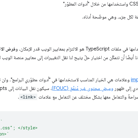
ة لكل جزء، وهي موضّحة أدناه.
فرض الات
وعلامات
هي الخيار المناسب لاستخدامها في "أدوات مطوّري البرامج". ولن 
وميض محتوى غير مُنمَّق (FOUC)
صراحةً والتعامل معها بشكل مختلف عن التعامل مع علامات
<link>
.
`
s.css"; </style>
on>`