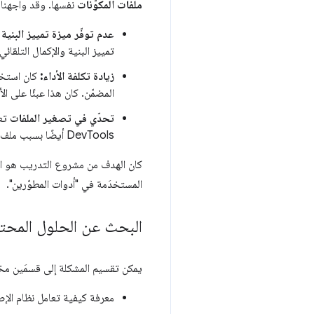
ملفات المكوّنات
نفسها. وقد واجهنا
عدم توفّر ميزة تمييز البنية
إ
تمييز البنية والإكمال التلقا
زيادة تكلفة الأداء:
المضمّن. كان هذا عبئًا على الأداء يمكننا 
تحدّي في تصغير الملفات
DevTools أيضًا بسبب ملف CSS المكرّر الذي تم تقديمه من خلال نُسخ متعددة من مكوّن الويب نفسه.
المستخدَمة في "أدوات المطوّرين".
البحث عن الحلول المحتم
يمكن تقسيم المشكلة إلى قسمَين مخت
معرفة كيفية تعامل نظام الإصدا