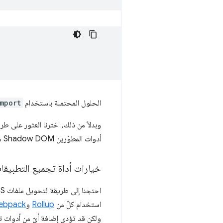
الحلول المحتملة باستخدام
mport
وبدلاً من ذلك، اخترنا العثور على طريقة لا
أدوات المطوّرين Shadow DOM منذ بضع سنوات) باستخدام السمة
خيارات أداة تجميع التطبيقا
احتجنا إلى طريقة لتحويل ملفات CSS إلى عنصر
استخدام كلّ من
Rollup
و
ebpack
ولكن قد تؤدي إضافة أيّ من أدوات تج