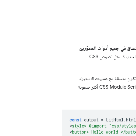
ساق في جميع أدوات المطوّرين
في HTML. أردنا أيضًا أن نتمكّن من اختيار حلّ يتيح لنا نقل التغييرات إلى معايير منصة الويب الجديدة، مثل نصوص CSS
تكون متسقة مع عمليات الاستيراد
. سيكون نقل البيانات إلى CSS Module Scripts أكثر صعوبة
const
output
=
LitHtml
.
html
<
style> @import "css/style
<
button> Hello world </butt