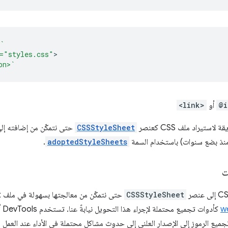
`
="styles.css"
>

on>`
@i
أو
<link>
ستيراد ملف CSS كعنصر
CSSStyleSheet
حتى نتمكّن من إضافته إل
.
adoptedStyleSheets
ت
CSSStyleSheet
w
ميع الرموز إلى الإصدار العلني إلى حدوث مشاكل محتملة في الأداء عند العمل مع 