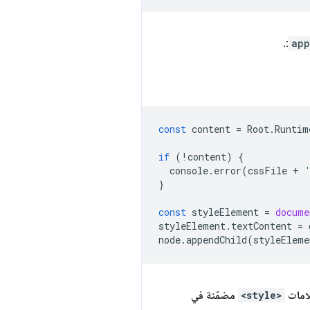
:.
app
const
content
=
Root
.
Runtim
if
(
!
content
)
{
console
.
error
(
cssFile
+
}
const
styleElement
=
docume
styleElement
.
textContent
=
node
.
appendChild
(
styleEleme
<style>
مضمّنة في