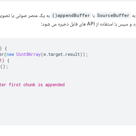
به
SourceBuffer
با
appendBuffer()
به یک عنصر صوتی یا تصویری
ه از API های فایل ذخیره می شود:
)
{
er
(
new
Uint8Array
(
e
.
target
.
result
));
1
)
{
();
ter first chunk is appended