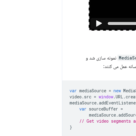
MediaS
نمونه سازی شد و
سانه عمل می کنند:
var
mediaSource
=
new
Media
video
.
src
=
window
.
URL
.
crea
mediaSource
.
addEventListene
var
sourceBuffer
=
mediaSource
.
addSour
// Get video segments a
}