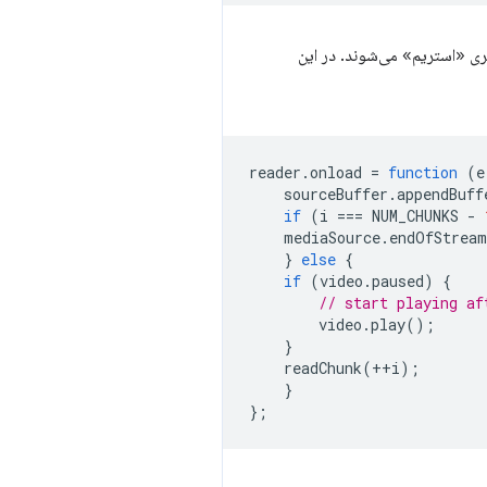
 «استریم» می‌شوند. در این
reader
.
onload
=
function
(
e
sourceBuffer
.
appendBuff
if
(
i
===
NUM_CHUNKS
-
mediaSource
.
endOfStream
}
else
{
if
(
video
.
paused
)
{
// start playing af
video
.
play
();
}
readChunk
(
++
i
);
}
};