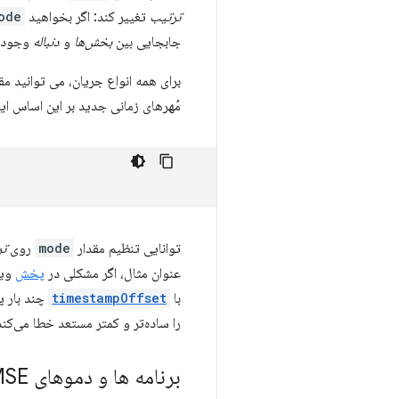
ترتیب
تغییر کند: اگر بخواهید
ode
جابجایی بین
بخش‌ها
و
دنباله
وجود د
برای همه انواع جریان، می توانید مقد
مُهرهای زمانی جدید بر این اساس ای
توانایی تنظیم مقدار
mode
روی
ت
عنوان مثال، اگر مشکلی در
پخش
وید
با
timestampOffset
چند بار پ
را ساده‌تر و کمتر مستعد خطا می‌کند
برنامه ها و دموهای MSE