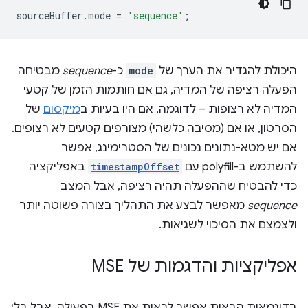
sourceBuffer
.
mode
=
'sequence'
;
היכולת להגדיר את הערך של
mode
כ-
sequence
מבטיחה
הפעלה רציפה של המדיה, גם אם חותמות הזמן של קטעי
המדיה לא רצופות – לדוגמה, אם היו בעיות ב
מיקסום
של
הסרטון, או אם (מסיבה כלשהי) מצורפים קטעים לא רצופים.
אם יש מטא-נתונים נכונים של הסטרימינג, אפשר
להשתמש ב-polyfill עם
timestampOffset
באפליקציה
כדי להבטיח שההפעלה תהיה רציפה, אבל המצב
sequence
מאפשר לבצע את התהליך בצורה פשוטה יותר
ולצמצם את הסיכוי לשגיאות.
אפליקציות והדגמות של MSE
בדוגמאות הבאות אפשר לראות את MSE בפעולה, אבל בלי