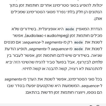
יכולות
להופיע בסוגי סטרימינג אחרים: חותמות זמן בתוך
הנתונים הן חלק בלתי נפרד מסוגי הסטרימינג שמכילים
אותן.
הגדרת המאפיין
mode
היא אופציונלית. בשידורים שלא
מכילים חותמות זמן (audio/mpeg ו-audio/aac), אפשר
לשנות את
mode
רק מ-
segments
ל-
sequence
: אם מנסים
לשנות את
mode
מ-
sequence
ל-
segments
, תופיע הודעת
שגיאה. בשידורים שיש להם חותמות זמן, אפשר לעבור בין
פלחים
לבין
רצף
, אבל בפועל סביר להניח שהשינוי הזה יביא
להתנהגות לא רצויה, קשה להבנה או קשה לחיזוי.
בכל סוגי הסטרימינג, אפשר לשנות את הערך מ-
segments
ל-
sequence
. המשמעות היא שהקטעים יופעלו בסדר שבו
הם נוספו, וייווצרו חותמות זמן חדשות בהתאם: