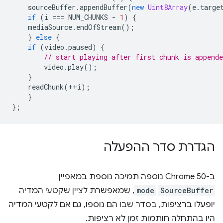
sourceBuffer
.
appendBuffer
(
new
Uint8Array
(
e
.
targe
if
(
i
===
NUM_CHUNKS
-
1
)
{
mediaSource
.
endOfStream
();
}
else
{
if
(
video
.
paused
)
{
// start playing after first chunk is appende
video
.
play
();
}
readChunk
(
++
i
);
}
};
הגדרת סדר ההפעלה
ב-Chrome 50 נוספה תמיכה נוספת במאפיין
SourceBuffer
mode
, שמאפשרת לציין שקטעי המדיה
יופעלו ברציפות, בסדר שבו הם נוספו, גם אם לקטעי המדיה
היו בהתחלה חותמות זמן לא רציפות.