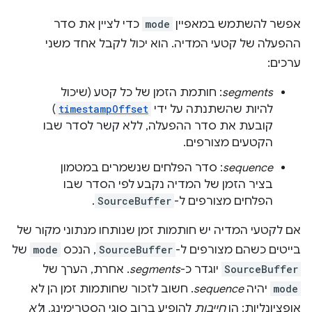
אפשר להשתמש במאפיין
mode
כדי לציין את סדר
ההפעלה של קטעי המדיה. הוא יכול לקבל אחד משני
ערכים:
segments
: חותמת הזמן של כל קטע (שיכול
להיות שהשתנתה על ידי
timestampOffset
)
קובעת את סדר ההפעלה, ללא קשר לסדר שבו
הקטעים מצורפים.
sequence
: סדר הפלחים שנשמרים במטמון
בציר הזמן של המדיה נקבע לפי הסדר שבו
הפלחים מצורפים ל-
SourceBuffer
.
אם לקטעי המדיה יש חותמות זמן שנותחו מנתוני מקור של
בייטים כשהם מצורפים ל-
SourceBuffer
, הנכס
mode
של
SourceBuffer
יוגדר כ-
segments
. אחרת, הערך של
mode
יהיה
sequence
. חשוב לזכור שחותמות זמן הן לא
אופציונליות: הן
חייבות
להופיע ברוב סוגי הסטרימינג, ו
לא