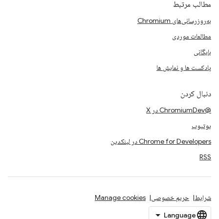
مطالب مرتبط
به‌روزرسانی‌های Chromium
مطالعات موردی
بایگانی
پادکست ها و نمایش ها
دنبال کردن
@ChromiumDev در X
یوتیوب
Chrome for Developers در لینکدین
RSS
شرایط
حریم خصوصی
Manage cookies