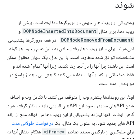
شوند
پشتیبانی از رویدادهای جهش در مرورگرها متفاوت است. برخی از
رویدادها، برای مثال
DOMNodeInsertedIntoDocument
و
DOMNodeRemovedFromDocument
، در همه مرورگرها پشتیبانی
نمی‌شوند. برای سایر رویدادها، رفتار خاص به دلیل عدم وجود هر گونه
مشخصات توافق شده متفاوت است. با این حال، یک سوال معقول ممکن
است این باشد: چرا آنها را در آنجا رها نکنید، زیرا آنها "تمام" شده اند و
فقط صفحاتی را که از آنها استفاده می کنند کاهش می دهند؟ پاسخ در
دو بخش آمده است.
اولاً، این رویدادها پلتفرم وب را متوقف می کنند. با تکامل وب و اضافه
شدن APIهای جدید، وجود این APIهای قدیمی باید در نظر گرفته شود.
گاهی اوقات، تنها نیاز به پشتیبانی از این رویدادها می تواند مانع از ارائه
API های جدید شود. به عنوان یک مثال، یک
درخواست طولانی مدت
برای جلوگیری از بارگیری مجدد عناصر
<iframe>
هنگام انتقال آنها به