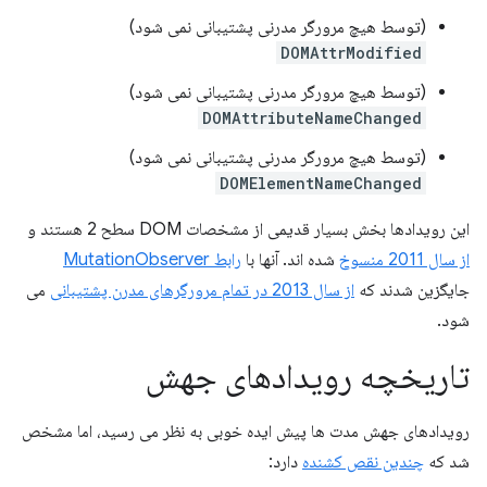
(توسط هیچ مرورگر مدرنی پشتیبانی نمی شود)
DOMAttrModified
(توسط هیچ مرورگر مدرنی پشتیبانی نمی شود)
DOMAttributeNameChanged
(توسط هیچ مرورگر مدرنی پشتیبانی نمی شود)
DOMElementNameChanged
این رویدادها بخش بسیار قدیمی از مشخصات DOM سطح 2 هستند و
از سال 2011 منسوخ
شده اند. آنها با
رابط MutationObserver
جایگزین شدند که
از سال 2013 در تمام مرورگرهای مدرن پشتیبانی
می
شود.
تاریخچه رویدادهای جهش
رویدادهای جهش مدت ها پیش ایده خوبی به نظر می رسید، اما مشخص
شد که
چندین نقص کشنده
دارد: