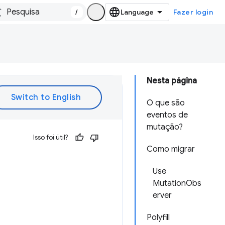
/
Fazer login
Nesta página
O que são
eventos de
mutação?
Isso foi útil?
Como migrar
Use
MutationObs
erver
Polyfill