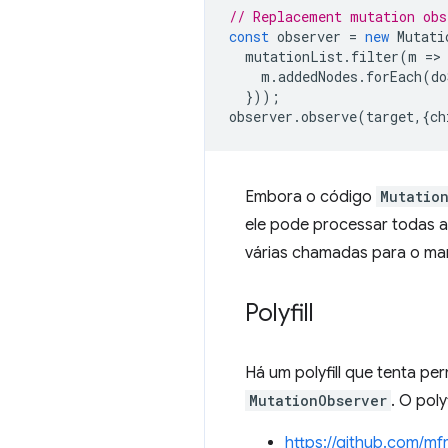
// Replacement mutation obs
const
observer
=
new
Mutati
mutationList
.
filter
(
m
=
>
m
.
addedNodes
.
forEach
(
do
}));
observer
.
observe
(
target
,{
ch
Embora o código
Mutatio
ele pode processar todas a
várias chamadas para o ma
Polyfill
Há um polyfill que tenta pe
MutationObserver
. O pol
https://github.com/mf