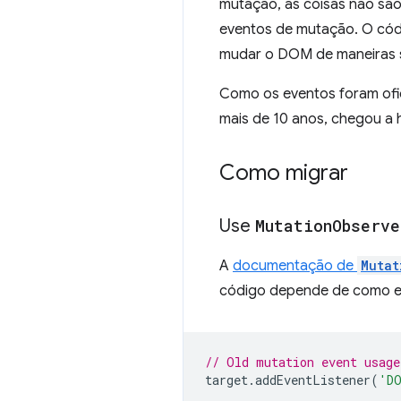
mutação, as coisas não são 
eventos de mutação. O códi
mudar o DOM de maneiras 
Como os eventos foram ofic
mais de 10 anos, chegou a
Como migrar
Use
Mutation
Observe
A
documentação de
Mutat
código depende de como e
// Old mutation event usage
target
.
addEventListener
(
'DO