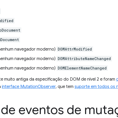
dified
oDocument
mDocument
 nenhum navegador moderno)
DOMAttrModified
 nenhum navegador moderno)
DOMAttributeNameChanged
 nenhum navegador moderno)
DOMElementNameChanged
e muito antiga da especificação do DOM de nível 2 e foram
a
interface MutationObserver
, que tem
suporte em todos os
o de eventos de muta