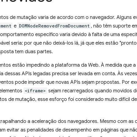
ntos de mutação varia de acordo com o navegador. Alguns 
ument
e
DOMNodeRemovedFromDocument
, não têm suporte e
comportamento específico varia devido à falta de uma espec
vel seria: por que não deixá-los lá, já que eles estão "pront
sposta tem duas partes.
ventos estão impedindo a plataforma da Web. À medida que a
cia dessas APIs legadas precisa ser levada em conta. Às veze
eventos pode impedir que novas APIs sejam propostas. Por e
 elementos
<iframe>
sejam recarregados quando movidos d
tos de mutação, esse esforço foi considerado muito difícil d
trapalhando a aceleração dos navegadores. Mesmo com as o
am evitar as penalidades de desempenho em páginas que nã