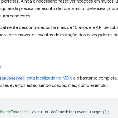
perfeitas. Ainda é necessário fazer verificações em muitos lu
go ainda precisa ser escrito de forma muito defensiva, já 
surpreendentes.
ialmente descontinuados há mais de 10 anos e a API de subst
 hora de remover os eventos de mutação dos navegadores de
r
ionObserver
está localizada no MDN
e é bastante completa.
sses eventos estão sendo usados, mas, como exemplo:
:  
MNodeInserted'
,
event
=
>
doSomething
(
event
.
target
));