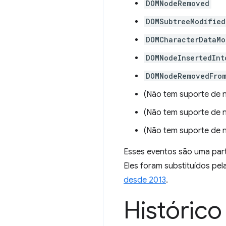
DOMNodeRemoved
DOMSubtreeModified
DOMCharacterDataMo
DOMNodeInsertedInt
DOMNodeRemovedFro
(Não tem suporte de
(Não tem suporte de
(Não tem suporte de
Esses eventos são uma part
Eles foram substituídos pel
desde 2013
.
Históric