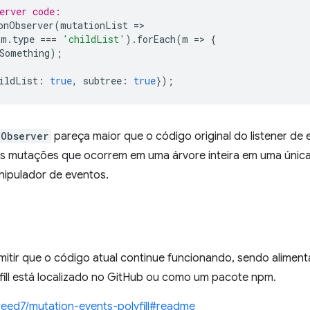
erver code:  
onObserver
(
mutationList
=
>
m
.
type
===
'childList'
).
forEach
(
m
=
>
{
Something
);
ildList
:
true
,
subtree
:
true
});
nObserver
pareça maior que o código original do listener de
s mutações que ocorrem em uma árvore inteira em uma única
nipulador de eventos.
rmitir que o código atual continue funcionando, sendo alimen
yfill está localizado no GitHub ou como um pacote npm.
reed7/mutation-events-polyfill#readme