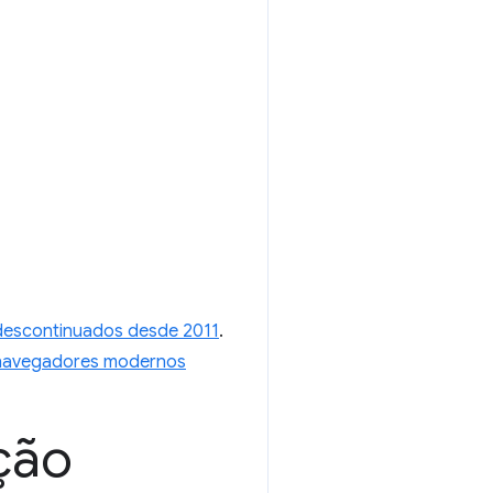
descontinuados desde 2011
.
 navegadores modernos
ção