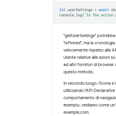
let
userSettings
=
await
ch
console
.
log
(
`Is the action 
"getUserSettings" potrebbe 
"isPinned", ma la cronologia
velocemente rispetto alle AP
utente relative alle azioni s
ad altri fornitori di browser
questo metodo.
In secondo luogo, l'icona e 
utilizzando l'API Declarativ
comportamento di navigazion
esempio, vediamo come un'es
example.com.