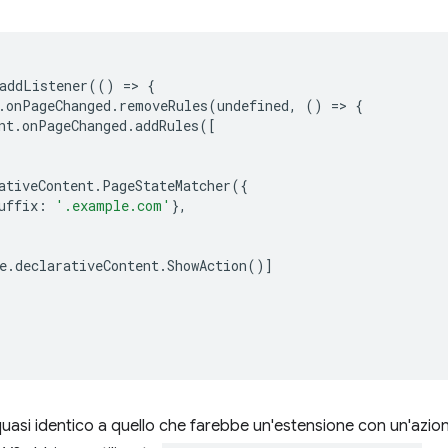
addListener
(()
=
>
{
.
onPageChanged
.
removeRules
(
undefined
,
()
=
>
{
nt
.
onPageChanged
.
addRules
([
ativeContent
.
PageStateMatcher
({
uffix
:
'.example.com'
},
e
.
declarativeContent
.
ShowAction
()]
quasi identico a quello che farebbe un'estensione con un'azion