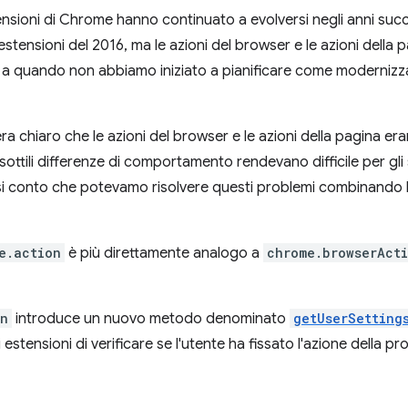
tensioni di Chrome hanno continuato a evolversi negli anni succ
 estensioni del 2016, ma le azioni del browser e le azioni della
o a quando non abbiamo iniziato a pianificare come modernizza
 era chiaro che le azioni del browser e le azioni della pagina e
e sottili differenze di comportamento rendevano difficile per gl
resi conto che potevamo risolvere questi problemi combinando l
e.action
è più direttamente analogo a
chrome.browserAct
on
introduce un nuovo metodo denominato
getUserSetting
 estensioni di verificare se l'utente ha fissato l'azione della pr