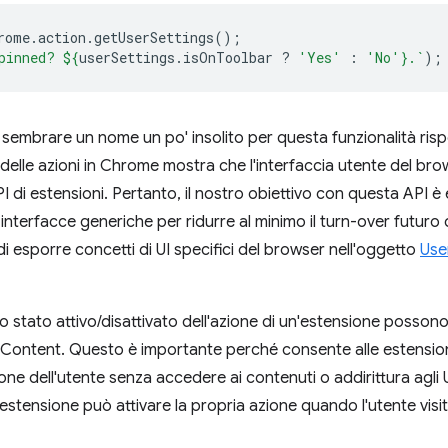
rome
.
action
.
getUserSettings
();
pinned? 
${
userSettings
.
isOnToolbar
?
'Yes'
:
'No'
}
.`
);
sembrare un nome un po' insolito per questa funzionalità risp
 delle azioni in Chrome mostra che l'interfaccia utente del br
I di estensioni. Pertanto, il nostro obiettivo con questa API è
u interfacce generiche per ridurre al minimo il turn-over futuro
 di esporre concetti di UI specifici del browser nell'oggetto
Use
lo stato attivo/disattivato dell'azione di un'estensione possono
e Content. Questo è importante perché consente alle estensioni
e dell'utente senza accedere ai contenuti o addirittura agli U
tensione può attivare la propria azione quando l'utente visit