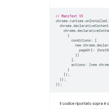
// Manifest V3
chrome
.
runtime
.
onInstalled
.
chrome
.
declarativeContent
chrome
.
declarativeConte
{
conditions
:
[
new
chrome
.
declar
pageUrl
:
{
hostS
})
],
actions
:
[
new
chrom
}
]);
});
});
Il codice riportato sopra è 