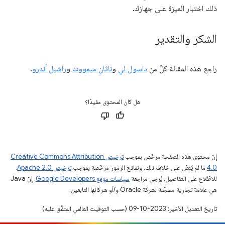
ذلك اختبار الميزة على جهازك.
الشكر والتقدير
راجع هذه المقالة كلّ من
داسول لي
و
ناثان ميمووت
و
راشيل أندرو
.
هل كان المحتوى مفيدًا؟
إنّ محتوى هذه الصفحة مرخّص بموجب
ترخيص Creative Commons Attribution
4.0‏
ما لم يُنصّ على خلاف ذلك، ونماذج الرموز مرخّصة بموجب
ترخيص Apache 2.0‏
.
للاطّلاع على التفاصيل، يُرجى مراجعة
سياسات موقع Google Developers‏
. إنّ Java
هي علامة تجارية مسجَّلة لشركة Oracle و/أو شركائها التابعين.
تاريخ التعديل الأخير: 2023-10-09 (حسب التوقيت العالمي المتفَّق عليه)