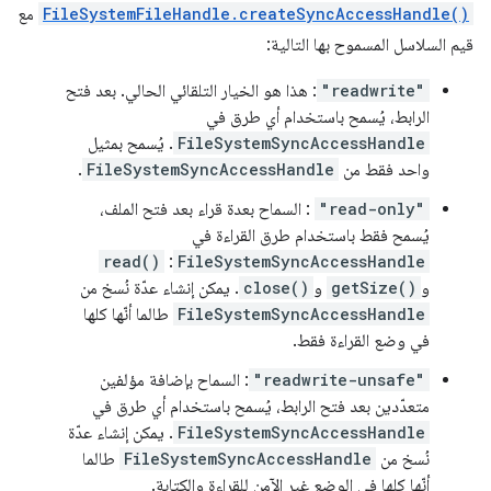
FileSystemFileHandle.createSyncAccessHandle()
مع
قيم السلاسل المسموح بها التالية:
"readwrite"
: هذا هو الخيار التلقائي الحالي. بعد فتح
الرابط، يُسمح باستخدام أي طرق في
FileSystemSyncAccessHandle
. يُسمح بمثيل
واحد فقط من
FileSystemSyncAccessHandle
.
"read-only"
: السماح بعدة قراء بعد فتح الملف،
يُسمح فقط باستخدام طرق القراءة في
read()
:
FileSystemSyncAccessHandle
و
getSize()
و
close()
. يمكن إنشاء عدّة نُسخ من
FileSystemSyncAccessHandle
طالما أنّها كلها
في وضع القراءة فقط.
"readwrite-unsafe"
: السماح بإضافة مؤلفين
متعدّدين بعد فتح الرابط، يُسمح باستخدام أي طرق في
FileSystemSyncAccessHandle
. يمكن إنشاء عدّة
نُسخ من
FileSystemSyncAccessHandle
طالما
أنّها كلها في الوضع غير الآمن للقراءة والكتابة.