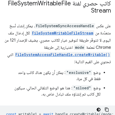
كاتب حصري لفئة File
File
Writable
System
Stream
على عكس
FileSystemSyncAccessHandle
، يمكن إنشاء نُسخ
متعدّدة من
FileSystemWritableFileStream
لكل إدخال ملف
اليوم. لا تتوفّر طريقة لتوفير خيار لكاتب حصري. يضيف الإصدار 121 من
Chrome مَعلمة
mode
اختيارية إلى طريقة
FileSystemAccessFileHandle.createWritable()
التي
تحتوي على القيم التالية:
وضع
"exclusive"
: يمكن أن يكون هناك كاتب واحد
فقط في كل مرة.
وضع
"siloed"
: هذا هو الوضع التلقائي الحالي. سيكون
لكل كاتب تم إنشاؤه ملف تبادل خاص به.
const
writable1
=
await
handle
.
createWritable
({
mode
: