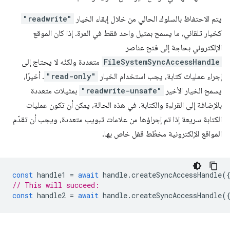
يتم الاحتفاظ بالسلوك الحالي من خلال إبقاء الخيار
"readwrite"
كخيار تلقائي، ما يسمح بمثيل واحد فقط في المرة. إذا كان الموقع
الإلكتروني بحاجة إلى فتح عناصر
FileSystemSyncAccessHandle
متعددة ولكنّه لا يحتاج إلى
إجراء عمليات كتابة، يجب استخدام الخيار
"read-only"
. أخيرًا،
يسمح الخيار الأخير
"readwrite-unsafe"
بمثيلات متعددة
بالإضافة إلى القراءة والكتابة. في هذه الحالة، يمكن أن تكون عمليات
الكتابة سريعة إذا تم إجراؤها من علامات تبويب متعددة، ويجب أن تقدّم
المواقع الإلكترونية مخطّط قفل خاص بها.
const
handle1
=
await
handle
.
createSyncAccessHandle
(
// This will succeed:
const
handle2
=
await
handle
.
createSyncAccessHandle
(