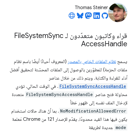
Thomas Steiner
قراء وكاتبون متعدّدون لـ File
Sync
System
Access
Handle
يسمح
نظام الملفات الخاص بالمصدر
(المعروف أحيانًا أيضًا باسم نظام
ملفات الحزمة) للمطوّرين بالوصول إلى الملفات المحسّنة لتحقيق أفضل
أداء للقراءة والكتابة. ويتم ذلك من خلال عناصر
FileSystemSyncAccessHandle
. في الوقت الحالي، تؤدي
محاولة فتح عناصر
FileSystemSyncAccessHandle
متعددة
لإدخال الملف نفسه إلى ظهور خطأ
NoModificationAllowedError
. بما أنّ هناك حالات استخدام
يكون فيها هذا القيد محدودًا، يقدّم الإصدار 121 من Chrome مَعلمة
mode
جديدة لطريقة