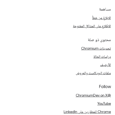
مساهمة
الإبلاغ عن خطأ
الاطّلاع على المشاكل المفتوحة
محتوى ذو صلة
تحديثات Chromium
دراسات الحالة
الأرشيف
ملفات البودكاست والعروض
Follow
@ChromiumDev on X
YouTube
Chrome للمطوّرين على LinkedIn