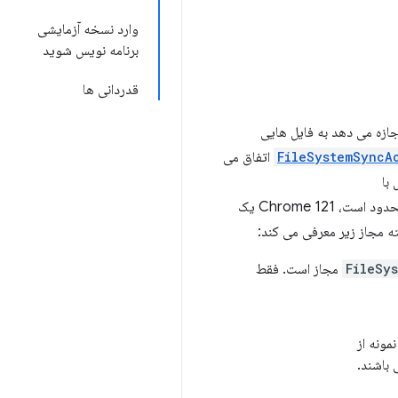
وارد نسخه آزمایشی
برنامه نویس شوید
قدردانی ها
ازه می دهد به فایل هایی
FileSystemSyncA
اتفاق می
با
ناموفق است. از آنجایی که موارد استفاده وجود دارد که این محدودیت محدود است، Chrome 121 یک
ه مجاز زیر معرفی می کند:
FileSy
مجاز است. فقط
مونه از
 باشند.