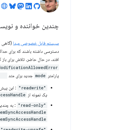
چندین خواننده و نویسنده 
سیستم فایل خصوصی مبدا
(گاهی ا
دسترسی داشته باشند که برای حداکثر
افتد. در حال حاضر، تلاش برای باز
ModificationAllowedError
پارامتر
mode
جدید برای متد
e()
"readwrite"
: این پیش
یک نمونه از
ccessHandle
"read-only"
: به چندین
temSyncAccessHandle
temSyncAccessHandle
"readwrite-unsafe"