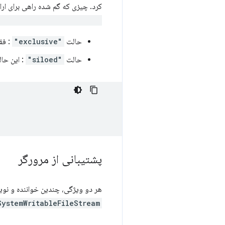
کرد. چیزی که گم شده راهی برای ارائه گزینه 
leHandle.createWritable()
حالت
"exclusive"
: فق
حالت
"siloed"
: این حالت 
پشتیبانی از مرورگر
هر دو ویژگی، چندین خواننده و نوی
SystemWritableFileStream