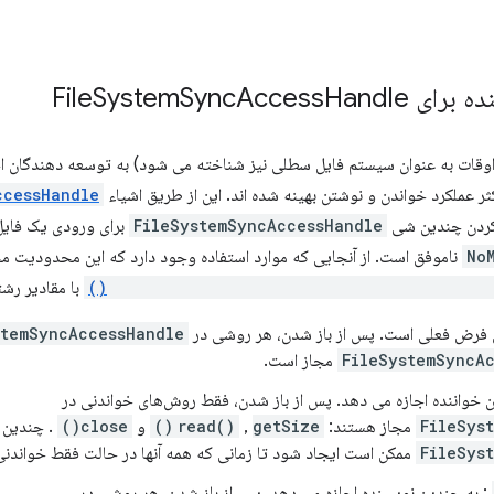
برای File
Handle
Access
Sync
System
وقات به عنوان سیستم فایل سطلی نیز شناخته می شود) به توسعه دهندگان اج
 عملکرد خواندن و نوشتن بهینه شده اند. این از طریق اشیاء
ccessHandle
 کردن چندین شی
FileSystemSyncAccessHandle
برای ورودی یک فایل 
No
FileSystemFileHandle.createSyncAccessHandl
با مقادیر رشت
 فرض فعلی است. پس از باز شدن، هر روشی در
stemSyncAccessHandle
FileSystemSyncA
مجاز است.
 خواننده اجازه می دهد. پس از باز شدن، فقط روش‌های خواندنی در
FileSys
مجاز هستند:
getSize()
,
read()
و
close()
. چندین ن
FileSys
ممکن است ایجاد شود تا زمانی که همه آنها در حالت فقط خواندنی
: به چندین نویسنده اجازه می دهد. پس از باز شدن، هر روشی در