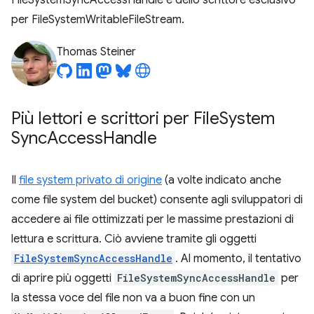
FileSystemSyncAccessHandle e dello scrittore esclusivo
per FileSystemWritableFileStream.
Thomas Steiner
Più lettori e scrittori per File
System
Sync
Access
Handle
Il
file system privato di origine
(a volte indicato anche
come file system del bucket) consente agli sviluppatori di
accedere ai file ottimizzati per le massime prestazioni di
lettura e scrittura. Ciò avviene tramite gli oggetti
FileSystemSyncAccessHandle
. Al momento, il tentativo
di aprire più oggetti
FileSystemSyncAccessHandle
per
la stessa voce del file non va a buon fine con un