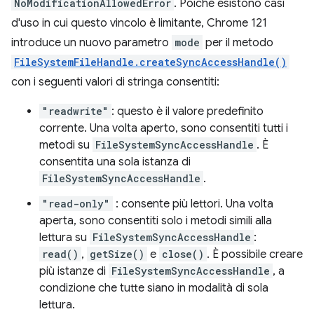
NoModificationAllowedError
. Poiché esistono casi
d'uso in cui questo vincolo è limitante, Chrome 121
introduce un nuovo parametro
mode
per il metodo
FileSystemFileHandle.createSyncAccessHandle()
con i seguenti valori di stringa consentiti:
"readwrite"
: questo è il valore predefinito
corrente. Una volta aperto, sono consentiti tutti i
metodi su
FileSystemSyncAccessHandle
. È
consentita una sola istanza di
FileSystemSyncAccessHandle
.
"read-only"
: consente più lettori. Una volta
aperta, sono consentiti solo i metodi simili alla
lettura su
FileSystemSyncAccessHandle
:
read()
,
getSize()
e
close()
. È possibile creare
più istanze di
FileSystemSyncAccessHandle
, a
condizione che tutte siano in modalità di sola
lettura.