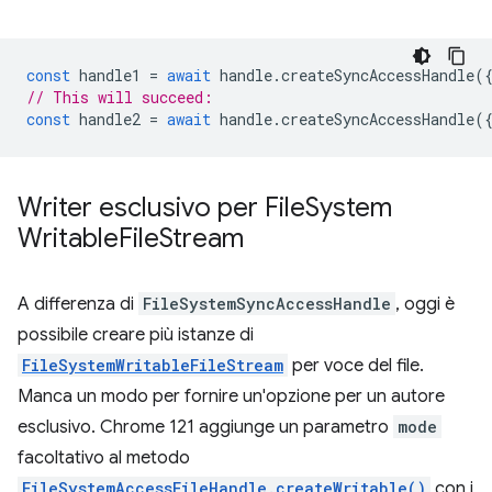
const
handle1
=
await
handle
.
createSyncAccessHandle
(
// This will succeed:
const
handle2
=
await
handle
.
createSyncAccessHandle
(
Writer esclusivo per File
System
Writable
File
Stream
A differenza di
FileSystemSyncAccessHandle
, oggi è
possibile creare più istanze di
FileSystemWritableFileStream
per voce del file.
Manca un modo per fornire un'opzione per un autore
esclusivo. Chrome 121 aggiunge un parametro
mode
facoltativo al metodo
FileSystemAccessFileHandle.createWritable()
con i