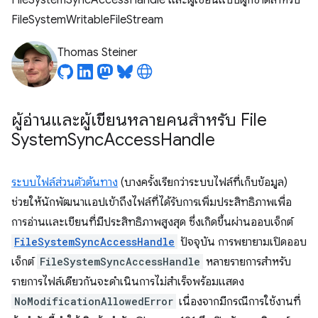
FileSystemSyncAccessHandle และผู้เขียนแบบผูกขาดสําหรับ
FileSystemWritableFileStream
Thomas Steiner
ผู้อ่านและผู้เขียนหลายคนสําหรับ File
System
Sync
Access
Handle
ระบบไฟล์ส่วนตัวต้นทาง
(บางครั้งเรียกว่าระบบไฟล์ที่เก็บข้อมูล)
ช่วยให้นักพัฒนาแอปเข้าถึงไฟล์ที่ได้รับการเพิ่มประสิทธิภาพเพื่อ
การอ่านและเขียนที่มีประสิทธิภาพสูงสุด ซึ่งเกิดขึ้นผ่านออบเจ็กต์
FileSystemSyncAccessHandle
ปัจจุบัน การพยายามเปิดออบ
เจ็กต์
FileSystemSyncAccessHandle
หลายรายการสำหรับ
รายการไฟล์เดียวกันจะดำเนินการไม่สำเร็จพร้อมแสดง
NoModificationAllowedError
เนื่องจากมีกรณีการใช้งานที่