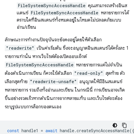
FileSystemSyncAccessHandle
คุณสามารถสร้างอินส
แตนซ์
FileSystemSyncAccessHandle
หลายรายการได้
ตราบใดที่อินสแตนซ์ทั้งหมดอยู่ในโหมดไม่ปลอดภัยแบบ
อ่าน/เขียน
ลักษณะการทำงานปัจจุบันจะยังคงอยู่โดยให้ตัวเลือก
"readwrite"
เป็นค่าเริ่มต้น ซึ่งจะอนุญาตอินสแตนซ์ได้ครั้งละ 1
รายการเท่านั้น หากเว็บไซต์ต้องเปิดออบเจ็กต์
FileSystemSyncAccessHandle
หลายรายการแต่ไม่จำเป็น
ต้องดำเนินการเขียน ก็ควรใช้ตัวเลือก
"read-only"
สุดท้าย ตัว
เลือกสุดท้าย
"readwrite-unsafe"
อนุญาตให้มีอินสแตนซ์
หลายรายการ รวมถึงทั้งอ่านและเขียน ในกรณีนี้ การเขียนอาจเกิด
ขึ้นอย่างรวดเร็วหากดำเนินการจากหลายแท็บ และเว็บไซต์จะต้อง
ระบุรูปแบบการล็อกของตนเอง
const
handle1
=
await
handle
.
createSyncAccessHandle
(