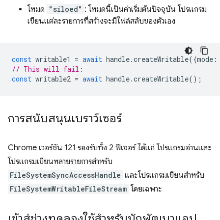
โหมด
"siloed"
: โหมดนี้เป็นค่าเริ่มต้นปัจจุบัน โปรแกรม
เขียนแต่ละรายการที่สร้างจะมีไฟล์สลับของตัวเอง
const
writable1
=
await
handle
.
createWritable
({
mode
:
// This will fail:
const
writable2
=
await
handle
.
createWritable
();
การสนับสนุนเบราว์เซอร์
Chrome เวอร์ชัน 121 รองรับทั้ง 2 ฟีเจอร์ ได้แก่ โปรแกรมอ่านและ
โปรแกรมเขียนหลายรายการสำหรับ
FileSystemSyncAccessHandle
และโปรแกรมเขียนสำหรับ
FileSystemWritableFileStream
โดยเฉพาะ
เข้าสู่ช่วงทดลองใช้สำหรับนักพัฒนาแอป