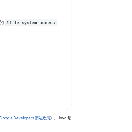
的
#file-system-access-
Google Developers 網站政策
》。Java 是