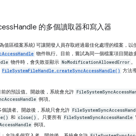
cess
Handle 的多個讀取器和寫入器
稱為值區檔案系統) 可讓開發人員存取經過最佳化處理的檔案，以
cAccessHandle
物件執行。目前，嘗試為同一個檔案項目開啟
ndle
物件時，會失敗並顯示
NoModificationAllowedError
。
為
FileSystemFileHandle.createSyncAccessHandle()
方法
目前的預設值。開啟後，系統會允許
FileSystemSyncAccessHa
ncAccessHandle
例項。
多個讀者。開啟後，系統只會允許
FileSystemSyncAccessHand
ze()
和
close()
。只要所有
FileSystemSyncAccessHandle
AccessHandle
例項。
：允許多個寫入者。開啟後，系統會允許
FileSystemSyncAcc