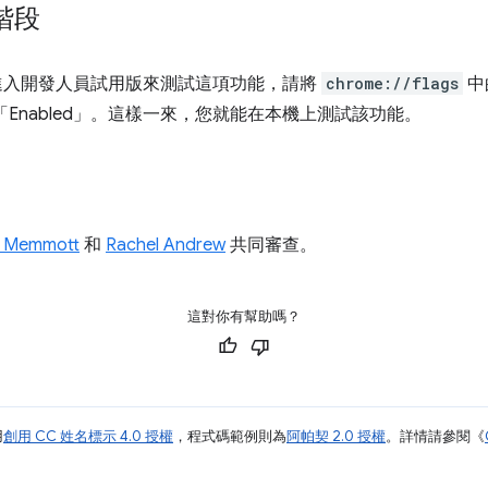
階段
推出前進入開發人員試用版來測試這項功能，請將
chrome://flags
中
nabled」
。這樣一來，您就能在本機上測試該功能。
n Memmott
和
Rachel Andrew
共同審查。
這對你有幫助嗎？
用
創用 CC 姓名標示 4.0 授權
，程式碼範例則為
阿帕契 2.0 授權
。詳情請參閱《