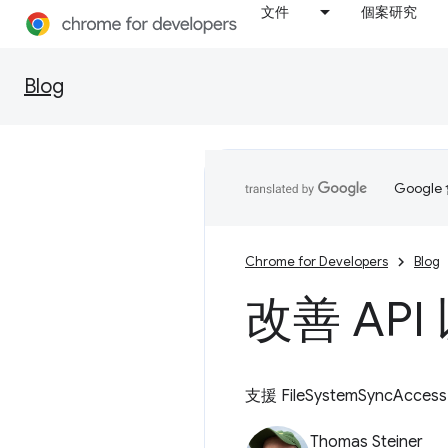
文件
個案研究
Blog
Goog
Chrome for Developers
Blog
改善 AP
支援 FileSystemSyncAcc
Thomas Steiner