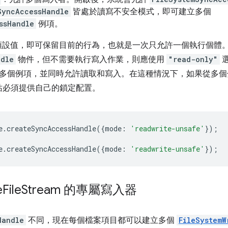
SyncAccessHandle
皆處於讀寫不安全模式，即可建立多個
ssHandle
例項。
預設值，即可保留目前的行為，也就是一次只允許一個執行個體
ndle
物件，但不需要執行寫入作業，則應使用
"read-only"
多個例項，並同時允許讀取和寫入。在這種情況下，如果從多個
站必須提供自己的鎖定配置。
e
.
createSyncAccessHandle
({
mode
:
'readwrite-unsafe'
});
e
.
createSyncAccessHandle
({
mode
:
'readwrite-unsafe'
});
e
File
Stream 的專屬寫入器
Handle
不同，現在每個檔案項目都可以建立多個
FileSystemW