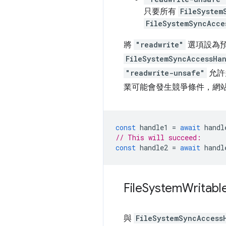
只要所有
FileSystem
FileSystemSyncAcce
將
"readwrite"
選項設為
FileSystemSyncAccessHa
"readwrite-unsafe"
允許
業可能會發生競爭條件，網
const
handle1
=
await
handl
// This will succeed:
const
handle2
=
await
handl
File
System
Writabl
與
FileSystemSyncAccess