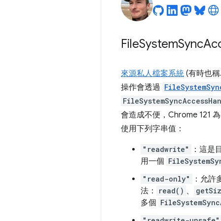
File
System
Sync
Ac
來源私人檔案系統
(有時也
操作會透過
FileSystemSyn
FileSystemSyncAccessHa
會造成不便，Chrome 121 
使用下列字串值：
"readwrite"
：這是
用一個
FileSystemSy
"read-only"
：允許
法：
read()
、
getSi
多個
FileSystemSync
"readwrite-unsafe"