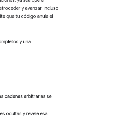
ciones, ya sea que el
retroceder y avanzar, incluso
te que tu código anule el
ompletos y una
as cadenas arbitrarias se
s ocultas y revele esa