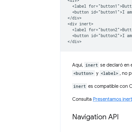
<div>

  <label for="button1">Butt
  <button id="button1">I am
</div>

<div inert>

  <label for="button2">Butt
  <button id="button2">I am
Aquí,
inert
se declaró en 
<button>
y
<label>
, no 
inert
es compatible con Ch
Consulta
Presentamos iner
Navigation API