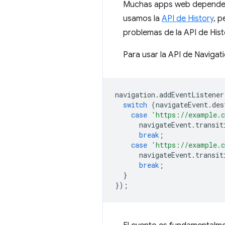
Muchas apps web dependen d
usamos la
API de History
, p
problemas de la API de Hist
Para usar la API de Naviga
navigation
.
addEventListener
switch
(
navigateEvent
.
des
case
'https://example.
navigateEvent
.
transit
break
;
case
'https://example.
navigateEvent
.
transit
break
;
}
});