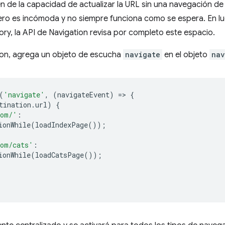
e la capacidad de actualizar la URL sin una navegación de
ero es incómoda y no siempre funciona como se espera. En lug
ory, la API de Navigation revisa por completo este espacio.
tion, agrega un objeto de escucha
navigate
en el objeto
nav
(
'navigate'
,
(
navigateEvent
)
=
>
{
tination
.
url
)
{
com/'
:
ionWhile
(
loadIndexPage
());
com/cats'
:
ionWhile
(
loadCatsPage
());