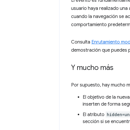
El evento es fundamentalmen
usuario haya realizado una a
cuando la navegación se act
comportamiento predetermi
Consulta
Enrutamiento mode
demostración que puedes p
Y mucho más
Por supuesto, hay mucho m
El objetivo de la nuev
inserten de forma seg
El atributo
hidden=un
sección si se encuentr