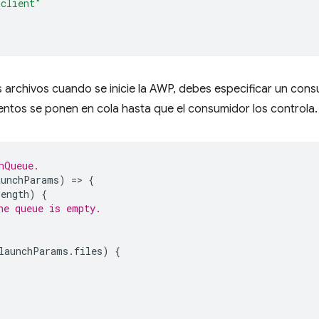
-client"
archivos cuando se inicie la AWP, debes especificar un cons
entos se ponen en cola hasta que el consumidor los controla.
hQueue.
aunchParams
)
=
>
{
length
)
{
he queue is empty.
launchParams
.
files
)
{