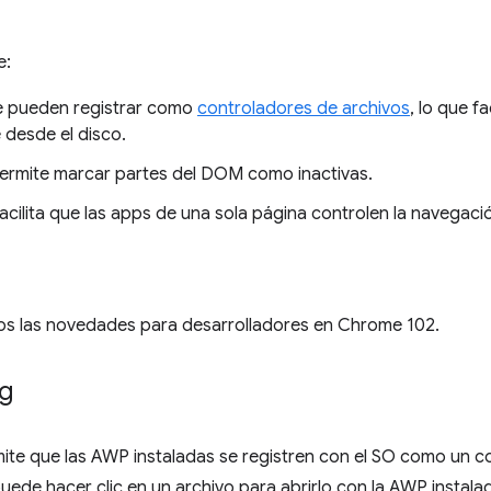
e:
e pueden registrar como
controladores de archivos
, lo que fa
 desde el disco.
ermite marcar partes del DOM como inactivas.
acilita que las apps de una sola página controlen la navegació
os las novedades para desarrolladores en Chrome 102.
ng
mite que las AWP instaladas se registren con el SO como un c
uede hacer clic en un archivo para abrirlo con la AWP instalad