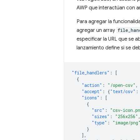
AWP que interactúan con arc
Para agregar la funcionalid
agregar un array
file_han
especificar la URL que se abr
lanzamiento define si se deb
"file_handlers"
:
[
{
"action"
:
"/open-csv"
,
"accept"
:
{
"text/csv"
:
"icons"
:
[
{
"src"
:
"csv-icon.p
"sizes"
:
"256x256"
"type"
:
"image/png
}
],