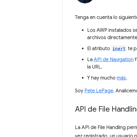
Tenga en cuenta lo siguient
Los AWP instalados s
archivos directamente
El atributo
inert
te p
La
API de Navigation
f
la URL.
Y hay mucho
más
.
Soy
Pete LePage
. Analicem
API de File Handli
La API de File Handling per
vez registrado, un usuario p