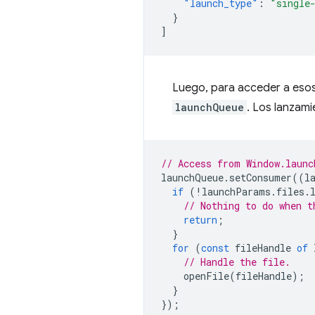
"launch_type"
:
"single
}
]
Luego, para acceder a esos 
launchQueue
. Los lanzami
// Access from Window.launc
launchQueue
.
setConsumer
((
l
if
(
!
launchParams
.
files
.
// Nothing to do when t
return
;
}
for
(
const
fileHandle
of
// Handle the file.
openFile
(
fileHandle
);
}
});