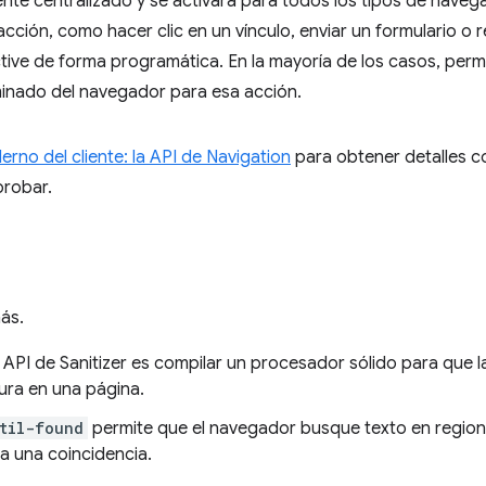
te centralizado y se activará para todos los tipos de navega
cción, como hacer clic en un vínculo, enviar un formulario o 
ive de forma programática. En la mayoría de los casos, permi
nado del navegador para esa acción.
rno del cliente: la API de Navigation
para obtener detalles c
robar.
ás.
a API de Sanitizer es compilar un procesador sólido para que l
ura en una página.
til-found
permite que el navegador busque texto en regione
a una coincidencia.