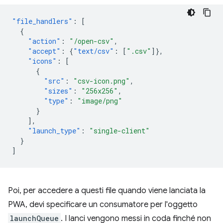
"file_handlers"
:
[
{
"action"
:
"/open-csv"
,
"accept"
:
{
"text/csv"
:
[
".csv"
]},
"icons"
:
[
{
"src"
:
"csv-icon.png"
,
"sizes"
:
"256x256"
,
"type"
:
"image/png"
}
],
"launch_type"
:
"single-client"
}
]
Poi, per accedere a questi file quando viene lanciata la
PWA, devi specificare un consumatore per l'oggetto
launchQueue
. I lanci vengono messi in coda finché non