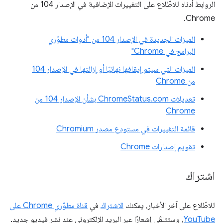
الروابط أدناه للاطّلاع على التغييرات الإضافية في الإصدار 104 من
Chrome.
الميزات الجديدة في الإصدار 104 من "أدوات مطوّري
البرامج في Chrome"
الميزات التي سيتم إيقافها نهائيًا أو إزالتها في الإصدار 104
من Chrome
تعديلات ChromeStatus.com بشأن الإصدار 104 من
Chrome
قائمة التغييرات في مستودع مصدر Chromium
تقويم إصدارات Chrome
اشتراك
للاطّلاع على آخر الأخبار، يمكنك
الاشتراك
في
قناة مطوّري Chrome على
YouTube
، وستتلقّى إشعارًا عبر البريد الإلكتروني عند نشر فيديو جديد.