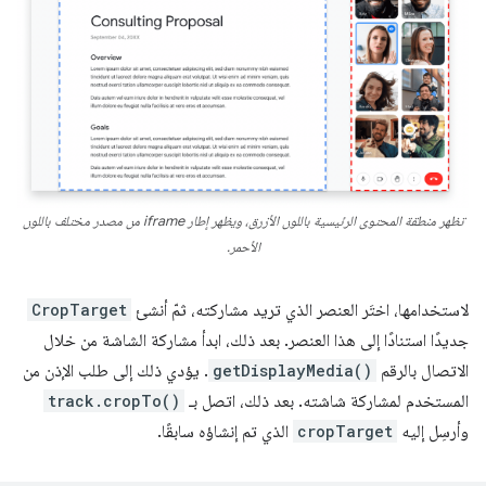
تظهر منطقة المحتوى الرئيسية باللون الأزرق، ويظهر إطار iframe من مصدر مختلف باللون
الأحمر.
لاستخدامها، اختَر العنصر الذي تريد مشاركته، ثمّ أنشئ
CropTarget
جديدًا استنادًا إلى هذا العنصر. بعد ذلك، ابدأ مشاركة الشاشة من خلال
الاتصال بالرقم
getDisplayMedia()
. يؤدي ذلك إلى طلب الإذن من
المستخدم لمشاركة شاشته. بعد ذلك، اتصل بـ
track.cropTo()
وأرسِل إليه
cropTarget
الذي تم إنشاؤه سابقًا.