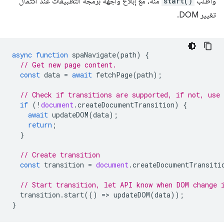
واطلب
start()
منه، مع إبلاغ واجهة برمجة التطبيقات عند اكتمال
تغيير DOM.
async
function
spaNavigate
(
path
)
{
// Get new page content.
const
data
=
await
fetchPage
(
path
);
// Check if transitions are supported, if not, use
if
(
!
document
.
createDocumentTransition
)
{
await
updateDOM
(
data
);
return
;
}
// Create transition
const
transition
=
document
.
createDocumentTransiti
// Start transition, let API know when DOM change 
transition
.
start
(()
=
>
updateDOM
(
data
));
}