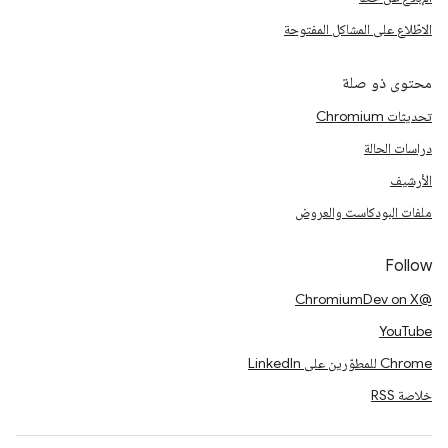
الاطّلاع على المشاكل المفتوحة
محتوى ذو صلة
تحديثات Chromium
دراسات الحالة
الأرشيف
ملفات البودكاست والعروض
Follow
@ChromiumDev on X
YouTube
Chrome للمطوّرين على LinkedIn
خلاصة RSS