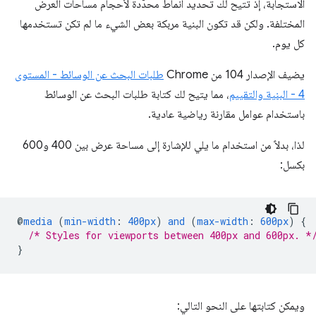
الاستجابة، إذ تتيح لك تحديد أنماط محدّدة لأحجام مساحات العرض
المختلفة. ولكن قد تكون البنية مربكة بعض الشيء ما لم تكن تستخدمها
كل يوم.
يضيف الإصدار 104 من Chrome
طلبات البحث عن الوسائط - المستوى
4 - البنية والتقييم
، مما يتيح لك كتابة طلبات البحث عن الوسائط
باستخدام عوامل مقارنة رياضية عادية.
لذا، بدلاً من استخدام ما يلي للإشارة إلى مساحة عرض بين 400 و600
بكسل:
@
media
(
min-width
:
400px
)
and
(
max-width
:
600px
)
{
/* Styles for viewports between 400px and 600px. *
}
ويمكن كتابتها على النحو التالي: