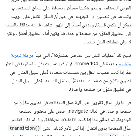
العرض المختلفة، ويبدو شكلها جميلًا، وتحافظ على سياق المستخدم،
وتساعد في تحسين أداء تجربته. في حين أنّ التنقّل الكامل على الويب
يمكن أن يكون قاسيًا، ويؤدي أحيانًا إلى ظهور شاشة فارغة مؤقتًا. بالنسبة
إلى التطبيق المكوّن من صفحة واحدة، قد يكون أداء التطبيق أفضل، ولكن
لا تزال عمليات النقل صعبة.
تتيح لك "عمليات النقل بين العناصر المشترَكة"، التي تبدأ
مرحلة تجربة
وتقييم
جديدة في Chrome 104، توفير عمليات نقل سلسة، بغض النظر
عمّا إذا كانت عمليات النقل بين مستندات متعددة (على سبيل المثال، في
تطبيق مكوّن من صفحات متعددة) أو داخل المستند (على سبيل المثال،
في تطبيق مكوّن من صفحة واحدة).
في ما يلي مثال تقريبي على آلية عمل الانتقالات في تطبيق مكوّن من
صفحة واحدة. في الدالة navigate، احصل على محتوى الصفحة
الجديدة، ثم تحقّق ممّا إذا كانت الانتقالات متوافقة، وإذا لم تكن كذلك،
عدِّل الصفحة بدون انتقال. إذا كان الأمر كذلك، أنشئ
transition()