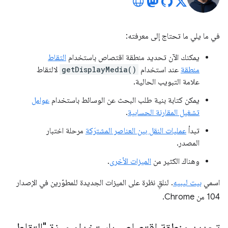
في ما يلي ما تحتاج إلى معرفته:
يمكنك الآن تحديد منطقة اقتصاص باستخدام
التقاط
منطقة
عند استخدام
getDisplayMedia()
لالتقاط
علامة التبويب الحالية.
يمكن كتابة بنية طلب البحث عن الوسائط باستخدام
عوامل
تشغيل المقارنة الحسابية
.
تبدأ
عمليات النقل بين العناصر المشترَكة
مرحلة اختبار
المصدر.
وهناك الكثير من
الميزات الأخرى
.
اسمي
بيت ليبيه
. لنلقِ نظرة على الميزات الجديدة للمطوّرين في الإصدار
104 من Chrome.
تحديد منطقة اقتصاص باستخدام ميزة "التقاط