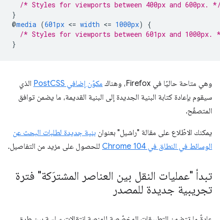
/* Styles for viewports between 400px and 600px. *
}
@
media
(
601px
<
=
width
<
=
1000px
)
{
/* Styles for viewports between 601px and 1000px. 
}
وهي متاحة حاليًا في Firefox، وهناك
مكوّن إضافي PostCSS
الذي
سيقوم بإعادة كتابة البنية الجديدة إلى البنية القديمة، ما يضمن توافق
المتصفّح.
يمكنك الاطّلاع على مقالة "راشيل" بعنوان
بنية جديدة لطلبات البحث عن
الوسائط في النطاق في Chrome 104
للحصول على مزيد من التفاصيل.
تبدأ "عمليات النقل بين العناصر المشترَكة" فترة
تجريبية جديدة للمصدر
عادةً ما تتضمن التطبيقات المخصّصة للمنصة انتقالات سلسة بين طرق