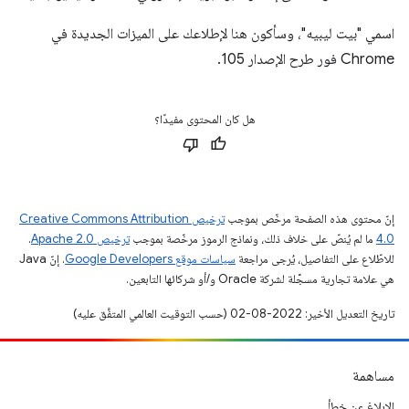
اسمي "بيت ليبيه"، وسأكون هنا لإطلاعك على الميزات الجديدة في
Chrome فور طرح الإصدار 105.
هل كان المحتوى مفيدًا؟
إنّ محتوى هذه الصفحة مرخّص بموجب
ترخيص Creative Commons Attribution
4.0‏
ما لم يُنصّ على خلاف ذلك، ونماذج الرموز مرخّصة بموجب
ترخيص Apache 2.0‏
.
للاطّلاع على التفاصيل، يُرجى مراجعة
سياسات موقع Google Developers‏
. إنّ Java
هي علامة تجارية مسجَّلة لشركة Oracle و/أو شركائها التابعين.
تاريخ التعديل الأخير: 2022-08-02 (حسب التوقيت العالمي المتفَّق عليه)
مساهمة
الإبلاغ عن خطأ