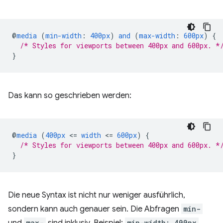
@
media
(
min-width
:
400px
)
and
(
max-width
:
600px
)
{
/* Styles for viewports between 400px and 600px. *
}
Das kann so geschrieben werden:
@
media
(
400px
<
=
width
<
=
600px
)
{
/* Styles for viewports between 400px and 600px. *
}
Die neue Syntax ist nicht nur weniger ausführlich,
sondern kann auch genauer sein. Die Abfragen
min-
max-
min-width: 400px