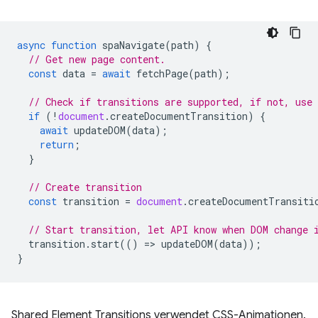
async
function
spaNavigate
(
path
)
{
// Get new page content.
const
data
=
await
fetchPage
(
path
);
// Check if transitions are supported, if not, use
if
(
!
document
.
createDocumentTransition
)
{
await
updateDOM
(
data
);
return
;
}
// Create transition
const
transition
=
document
.
createDocumentTransiti
// Start transition, let API know when DOM change 
transition
.
start
(()
=
>
updateDOM
(
data
));
}
Shared Element Transitions verwendet CSS-Animationen.