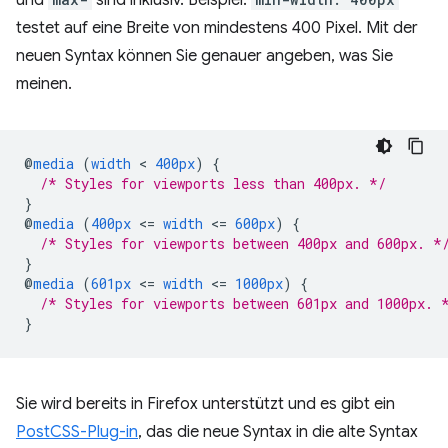
und
sind inklusiv. Beispiel:
testet auf eine Breite von mindestens 400 Pixel. Mit der
neuen Syntax können Sie genauer angeben, was Sie
meinen.
@
media
(
width
 < 
400px
)
{
/* Styles for viewports less than 400px. */
}
@
media
(
400px
<
=
width
<
=
600px
)
{
/* Styles for viewports between 400px and 600px. *
}
@
media
(
601px
<
=
width
<
=
1000px
)
{
/* Styles for viewports between 601px and 1000px. 
}
Sie wird bereits in Firefox unterstützt und es gibt ein
PostCSS-Plug-in
, das die neue Syntax in die alte Syntax