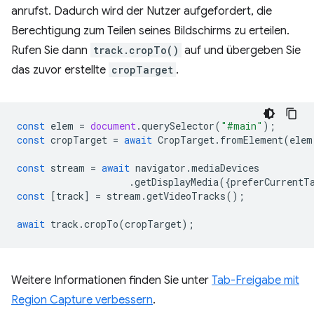
anrufst. Dadurch wird der Nutzer aufgefordert, die
Berechtigung zum Teilen seines Bildschirms zu erteilen.
Rufen Sie dann
track.cropTo()
auf und übergeben Sie
das zuvor erstellte
cropTarget
.
const
elem
=
document
.
querySelector
(
"#main"
);
const
cropTarget
=
await
CropTarget
.
fromElement
(
elem
const
stream
=
await
navigator
.
mediaDevices
.
getDisplayMedia
({
preferCurrentT
const
[
track
]
=
stream
.
getVideoTracks
();
await
track
.
cropTo
(
cropTarget
);
Weitere Informationen finden Sie unter
Tab-Freigabe mit
Region Capture verbessern
.