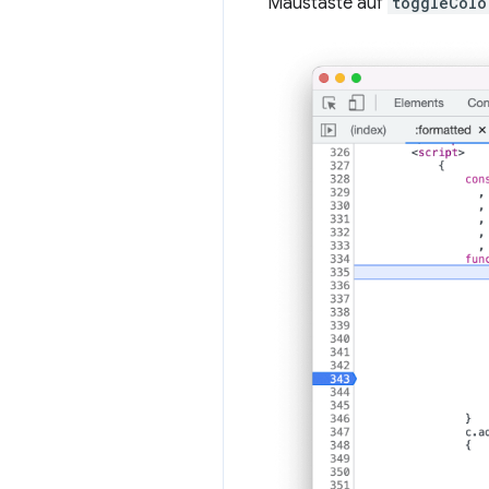
Maustaste auf
toggleColo