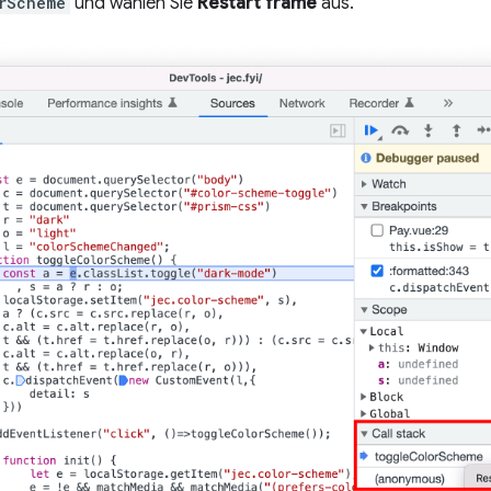
rScheme
und wählen Sie
Restart frame
aus.