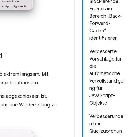
Blockierende
Frames im
Bereich „Back-
Forward-
Cache“
identifizieren
Verbesserte
d
Vorschläge für
die
automatische
d extrem langsam. Mit
Vervollständigu
esser beobachten.
ng für
JavaScript-
e abgeschlossen ist,
Objekte
, um eine Wiederholung zu
Verbesserunge
n bei
Quellzuordnun