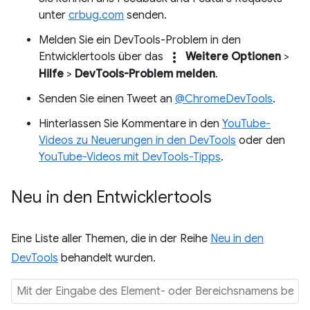
unter
crbug.com
senden.
Melden Sie ein DevTools-Problem in den
more_vert
Entwicklertools über das
Weitere Optionen
>
Hilfe
>
DevTools-Problem melden
.
Senden Sie einen Tweet an
@ChromeDevTools
.
Hinterlassen Sie Kommentare in den
YouTube-
Videos zu Neuerungen in den DevTools
oder den
YouTube-Videos mit DevTools-Tipps
.
Neu in den Entwicklertools
Eine Liste aller Themen, die in der Reihe
Neu in den
DevTools
behandelt wurden.