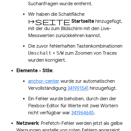
Suchanfragen wurde entfernt.
Wir haben die Schaltfläche
Startseite
Startseite
hinzugefügt,
mit der du zum Bildschirm mit den Live-
Messwerten zurückkehren kannst.
Die zuvor fehlerhaften Tastenkombinationen
Umschalt
+
S
/
W
zum Zoomen von Traces
wurden korrigiert.
Elemente
>
Stile
:
anchor-center
wurde zur automatischen
Vervollständigung
341991541
hinzugefügt.
Ein Fehler wurde behoben, durch den der
Flexbox-Editor für Werte mit zwei Wörtern
nicht verfügbar war
341964645
.
Netzwerk
: Prefetch-Fehler werden jetzt als gelbe
Warnungen anstelle von roten Fehlern angezeigt,