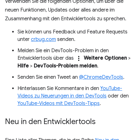
Verwenden Sie die folgenden Optionen, um über die
neuen Funktionen, Updates oder alles andere im
Zusammenhang mit den Entwicklertools zu sprechen.
Sie können uns Feedback und Feature Requests
unter
crbug.com
senden.
Melden Sie ein DevTools-Problem in den
more_vert
Entwicklertools über das
Weitere Optionen
>
Hilfe
>
DevTools-Problem melden
.
Senden Sie einen Tweet an
@ChromeDevTools
.
Hinterlassen Sie Kommentare in den
YouTube-
Videos zu Neuerungen in den DevTools
oder den
YouTube-Videos mit DevTools-Tipps
.
Neu in den Entwicklertools