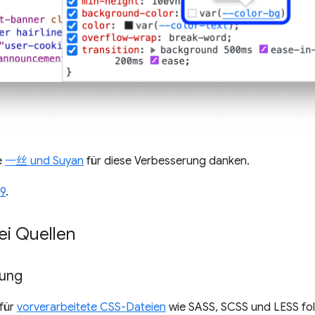
e
一丝 und Suyan
für diese Verbesserung danken.
9
.
i Quellen
ung
für
vorverarbeitete CSS-Dateien
wie SASS, SCSS und LESS fo