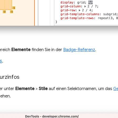
ereich
Elemente
finden Sie in der
Badge-Referenz
.
6
.
Kurzinfos
er unter
Elemente
>
Stile
auf einen Selektornamen, um das
Ge
sehen.