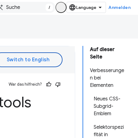
/
Anmelden
Auf dieser
Seite
Verbesserunge
n bei
War das hilfreich?
Elementen
tools
Neues CSS-
Subgrid-
Emblem
Selektorspezi
fität in