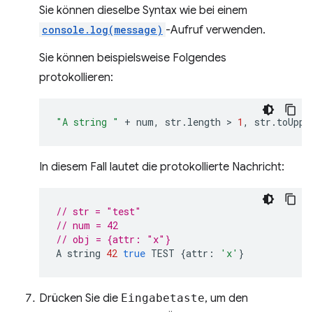
Sie können dieselbe Syntax wie bei einem
console.log(message)
-Aufruf verwenden.
Sie können beispielsweise Folgendes
protokollieren:
"A string "
+
num
,
str
.
length
 > 
1
,
str
.
toUppe
In diesem Fall lautet die protokollierte Nachricht:
// str = "test"
// num = 42
// obj = {attr: "x"}
A
string
42
true
TEST
{
attr
:
'x'
}
Drücken Sie die
Eingabetaste
, um den