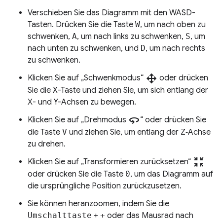
Verschieben Sie das Diagramm mit den WASD-
Tasten. Drücken Sie die Taste
W
, um nach oben zu
schwenken,
A
, um nach links zu schwenken,
S
, um
nach unten zu schwenken, und
D
, um nach rechts
zu schwenken.
drag_pan
Klicken Sie auf „Schwenkmodus“
oder drücken
Sie die
X
-Taste und ziehen Sie, um sich entlang der
X- und Y-Achsen zu bewegen.
360
Klicken Sie auf „Drehmodus
“ oder drücken Sie
die Taste
V
und ziehen Sie, um entlang der Z‑Achse
zu drehen.
zoom_in_map
Klicken Sie auf „Transformieren zurücksetzen“
oder drücken Sie die Taste
0
, um das Diagramm auf
die ursprüngliche Position zurückzusetzen.
Sie können heranzoomen, indem Sie die
Umschalttaste
+
+
oder das Mausrad nach