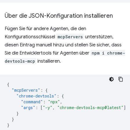
Über die JSON-Konfiguration installieren
Fügen Sie für andere Agenten, die den
Konfigurationsschlüssel
mcpServers
unterstützen,
diesen Eintrag manuell hinzu und stellen Sie sicher, dass
Sie die Entwicklertools für Agenten über
npm i chrome-
devtools-mcp
installieren.
{
"mcpServers"
:
{
"chrome-devtools"
:
{
"command"
:
"npx"
,
"args"
:
[
"-y"
,
"chrome-devtools-mcp@latest"
]
}
}
}