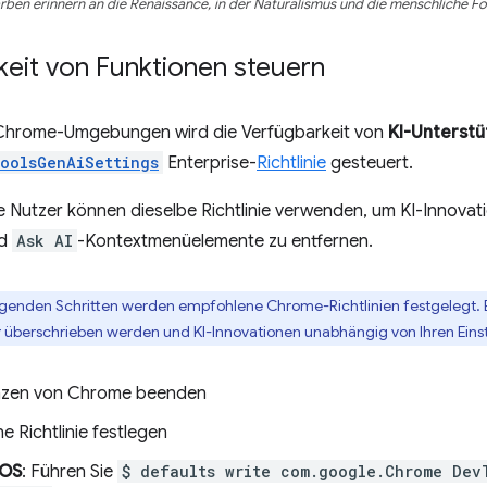
rben erinnern an die Renaissance, in der Naturalismus und die menschliche Fo
keit von Funktionen steuern
 Chrome-Umgebungen wird die Verfügbarkeit von
KI-Unterst
oolsGenAiSettings
Enterprise-
Richtlinie
gesteuert.
e Nutzer können dieselbe Richtlinie verwenden, um KI-Innovat
nd
Ask AI
-Kontextmenüelemente zu entfernen.
lgenden Schritten werden empfohlene Chrome-Richtlinien festgelegt. 
überschrieben werden und KI-Innovationen unabhängig von Ihren Einste
anzen von Chrome beenden
 Richtlinie festlegen
OS
: Führen Sie
$ defaults write com.google.Chrome Dev