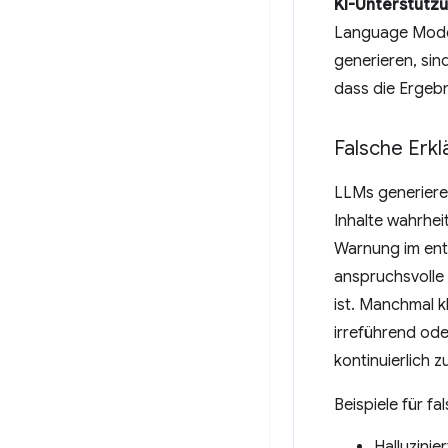
KI-Unterstütz
Language Model
generieren, sin
dass die Ergebn
Falsche Erkl
LLMs generieren
Inhalte wahrhei
Warnung im ent
anspruchsvolle 
ist. Manchmal k
irreführend ode
kontinuierlich 
Beispiele für f
Halluzinie