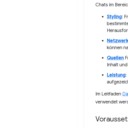
Chats im Berei
Styling
: 
bestimmte 
Herausfor
Netzwerk
können na
Quellen
F
Inhalt un
Leistung
:
aufgezeic
Im Leitfaden
Da
verwendet werd
Vorausse