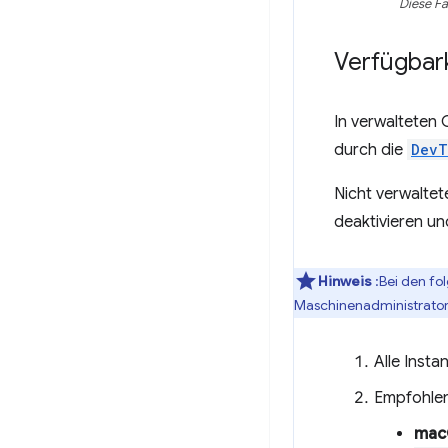
Diese Fa
Verfügbar
In verwalteten
durch die
DevT
Nicht verwaltet
deaktivieren u
Hinweis
:Bei den fo
Maschinenadministrator 
Alle Inst
Empfohlene
mac