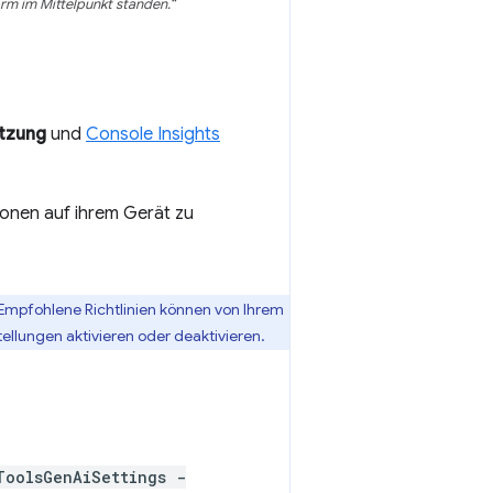
rm im Mittelpunkt standen.“
ützung
und
Console Insights
ionen auf ihrem Gerät zu
Empfohlene Richtlinien können von Ihrem
llungen aktivieren oder deaktivieren.
ToolsGenAiSettings -