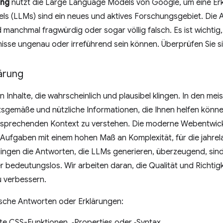
ung
nutzt die Large Language Models von Google, um eine Erk
s (LLMs) sind ein neues und aktives Forschungsgebiet. Die 
d manchmal fragwürdig oder sogar völlig falsch. Es ist wichtig,
isse ungenau oder irreführend sein können. Überprüfen Sie s
ärung
 Inhalte, die wahrscheinlich und plausibel klingen. In den meis
tsgemäße und nützliche Informationen, die Ihnen helfen könne
sprechenden Kontext zu verstehen. Die moderne Webentwic
Aufgaben mit einem hohen Maß an Komplexität, für die jahrel
lingen die Antworten, die LLMs generieren, überzeugend, sin
r bedeutungslos. Wir arbeiten daran, die Qualität und Richtig
zu verbessern.
alsche Antworten oder Erklärungen:
rte CSS-Funktionen, ‑Properties oder ‑Syntax