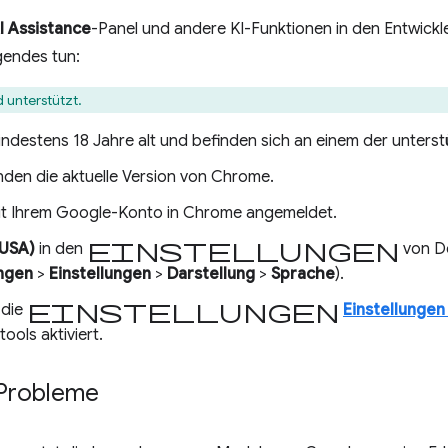
I Assistance
-Panel und andere KI-Funktionen in den Entwick
gendes tun:
d unterstützt.
indestens 18 Jahre alt und befinden sich an einem der unters
nden die aktuelle Version von Chrome.
mit Ihrem Google-Konto in Chrome angemeldet.
Einstellungen
(USA)
in den
von D
ungen
>
Einstellungen
>
Darstellung
>
Sprache
).
Einstellungen
 die
Einstellungen
tools aktiviert.
Probleme