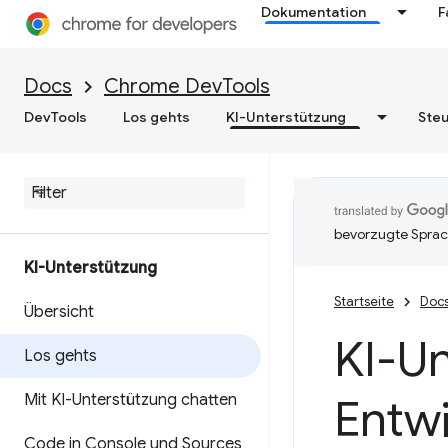
Dokumentation
F
Docs
Chrome DevTools
DevTools
Los gehts
KI-Unterstützung
Steu
bevorzugte Sprac
KI-Unterstützung
Startseite
Doc
Übersicht
KI-Un
Los gehts
Mit KI-Unterstützung chatten
Entwi
Code in Console und Sources