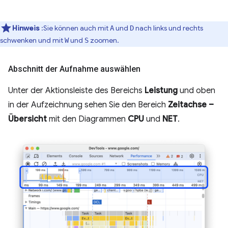
Hinweis
:Sie können auch mit
und
nach links und rechts
A
D
schwenken und mit
und
zoomen.
W
S
Abschnitt der Aufnahme auswählen
Unter der Aktionsleiste des Bereichs
Leistung
und oben
in der Aufzeichnung sehen Sie den Bereich
Zeitachse –
Übersicht
mit den Diagrammen
CPU
und
NET
.