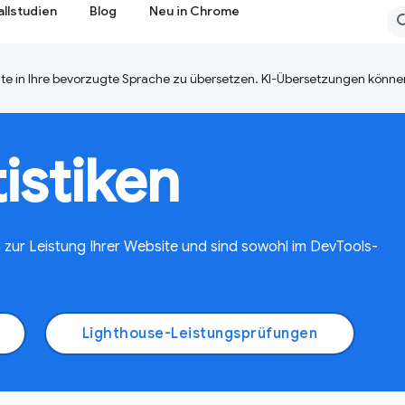
allstudien
Blog
Neu in Chrome
te in Ihre bevorzugte Sprache zu übersetzen. KI-Übersetzungen können
istiken
n zur Leistung Ihrer Website und sind sowohl im DevTools-
Lighthouse-Leistungsprüfungen