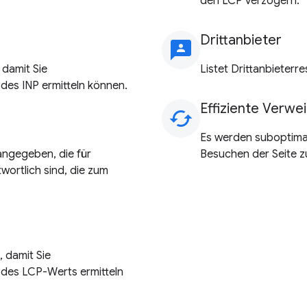
den LCP verzögern.
Drittanbieter
3p
 damit Sie
Listet Drittanbieterr
des INP ermitteln können.
Effiziente Verw
cached
Es werden suboptimale
angegeben, die für
Besuchen der Seite z
ortlich sind, die zum
 damit Sie
 des LCP-Werts ermitteln