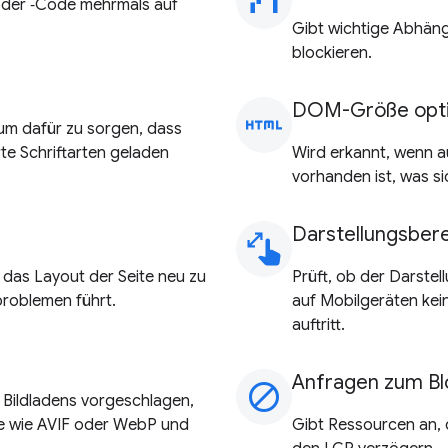
waterfall_chart
oder ‑Code mehrmals auf
Gibt wichtige Abhängi
blockieren.
DOM-Größe opt
html
 um dafür zu sorgen, dass
rte Schriftarten geladen
Wird erkannt, wenn a
vorhanden ist, was s
Darstellungsbere
pinch
 das Layout der Seite neu zu
Prüft, ob der Darstell
roblemen führt.
auf Mobilgeräten kei
auftritt.
Anfragen zum Bl
block
 Bildladens vorgeschlagen,
e wie AVIF oder WebP und
Gibt Ressourcen an, 