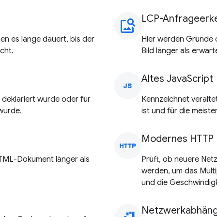
LCP-Anfrageerk
image_search
en es lange dauert, bis der
Hier werden Gründe 
cht.
Bild länger als erwart
Altes JavaScript
javascript
 deklariert wurde oder für
Kennzeichnet veralte
 wurde.
ist und für die meist
Modernes HTTP
http
HTML-Dokument länger als
Prüft, ob neuere Net
werden, um das Mult
und die Geschwindigk
Netzwerkabhäng