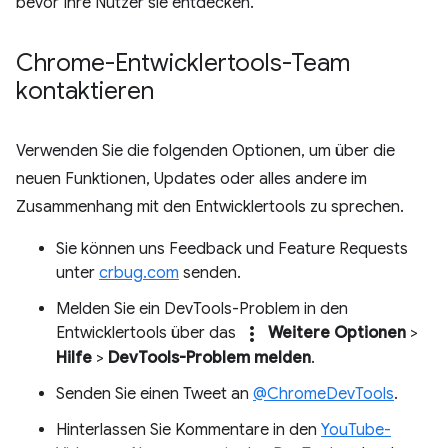
bevor Ihre Nutzer sie entdecken.
Chrome-Entwicklertools-Team
kontaktieren
Verwenden Sie die folgenden Optionen, um über die
neuen Funktionen, Updates oder alles andere im
Zusammenhang mit den Entwicklertools zu sprechen.
Sie können uns Feedback und Feature Requests
unter
crbug.com
senden.
Melden Sie ein DevTools-Problem in den
more_vert
Entwicklertools über das
Weitere Optionen
>
Hilfe
>
DevTools-Problem melden
.
Senden Sie einen Tweet an
@ChromeDevTools
.
Hinterlassen Sie Kommentare in den
YouTube-