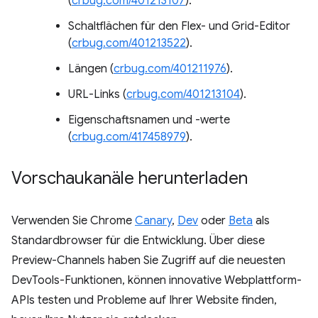
(
crbug.com/401213107
).
Schaltflächen für den Flex- und Grid-Editor
(
crbug.com/401213522
).
Längen (
crbug.com/401211976
).
URL-Links (
crbug.com/401213104
).
Eigenschaftsnamen und -werte
(
crbug.com/417458979
).
Vorschaukanäle herunterladen
Verwenden Sie Chrome
Canary
,
Dev
oder
Beta
als
Standardbrowser für die Entwicklung. Über diese
Preview-Channels haben Sie Zugriff auf die neuesten
DevTools-Funktionen, können innovative Webplattform-
APIs testen und Probleme auf Ihrer Website finden,