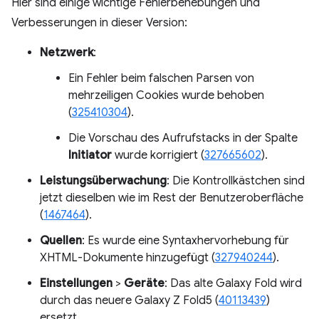
Hier sind einige wichtige Fehlerbehebungen und
Verbesserungen in dieser Version:
Netzwerk
:
Ein Fehler beim falschen Parsen von
mehrzeiligen Cookies wurde behoben
(
325410304
).
Die Vorschau des Aufrufstacks in der Spalte
Initiator
wurde korrigiert (
327665602
).
Leistungsüberwachung
: Die Kontrollkästchen sind
jetzt dieselben wie im Rest der Benutzeroberfläche
(
1467464
).
Quellen
: Es wurde eine Syntaxhervorhebung für
XHTML-Dokumente hinzugefügt (
327940244
).
Einstellungen
>
Geräte
: Das alte Galaxy Fold wird
durch das neuere Galaxy Z Fold5 (
40113439
)
ersetzt.