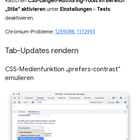
Kästchen
CSS-Längen-Authoring-Tools im Bereich
„Stile“ aktivieren
unter
Einstellungen
>
Tests
deaktivieren.
Chromium-Probleme:
1259088
,
1172993
Tab-Updates rendern
CSS-Medienfunktion „prefers-contrast“
emulieren