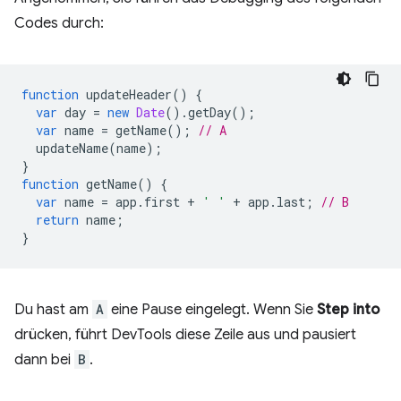
Codes durch:
function
updateHeader
()
{
var
day
=
new
Date
().
getDay
();
var
name
=
getName
();
// A
updateName
(
name
);
}
function
getName
()
{
var
name
=
app
.
first
+
' '
+
app
.
last
;
// B
return
name
;
}
Du hast am
A
eine Pause eingelegt. Wenn Sie
Step into
drücken, führt DevTools diese Zeile aus und pausiert
dann bei
B
.