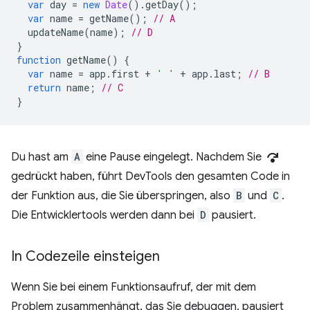
var
day
=
new
Date
().
getDay
();
var
name
=
getName
();
// A
updateName
(
name
);
// D
}
function
getName
()
{
var
name
=
app
.
first
+
' '
+
app
.
last
;
// B
return
name
;
// C
}
step_over
Du hast am
A
eine Pause eingelegt. Nachdem Sie
gedrückt haben, führt DevTools den gesamten Code in
der Funktion aus, die Sie überspringen, also
B
und
C
.
Die Entwicklertools werden dann bei
D
pausiert.
In Codezeile einsteigen
Wenn Sie bei einem Funktionsaufruf, der mit dem
Problem zusammenhängt, das Sie debuggen, pausiert