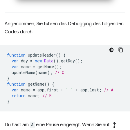
Angenommen, Sie führen das Debugging des folgenden
Codes durch:
function
updateHeader
()
{
var
day
=
new
Date
().
getDay
();
var
name
=
getName
();
updateName
(
name
);
// C
}
function
getName
()
{
var
name
=
app
.
first
+
' '
+
app
.
last
;
// A
return
name
;
// B
}
step_out
Du hast am
A
eine Pause eingelegt. Wenn Sie auf