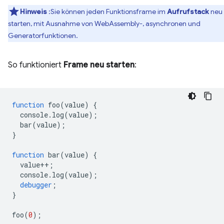
Hinweis
:Sie können jeden Funktionsframe im
Aufrufstack
neu
starten, mit Ausnahme von WebAssembly-, asynchronen und
Generatorfunktionen.
So funktioniert
Frame neu starten
:
function
foo
(
value
)
{
console
.
log
(
value
);
bar
(
value
);
}
function
bar
(
value
)
{
value
++
;
console
.
log
(
value
);
debugger
;
}
foo
(
0
);