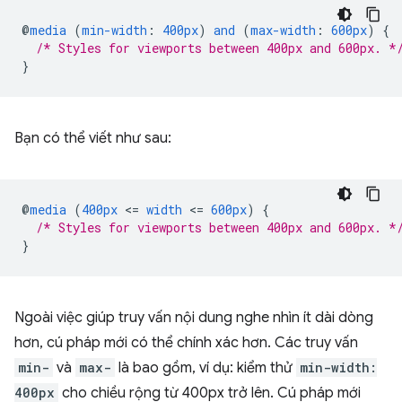
@
media
(
min-width
:
400px
)
and
(
max-width
:
600px
)
{
/* Styles for viewports between 400px and 600px. *
}
Bạn có thể viết như sau:
@
media
(
400px
<
=
width
<
=
600px
)
{
/* Styles for viewports between 400px and 600px. *
}
Ngoài việc giúp truy vấn nội dung nghe nhìn ít dài dòng
hơn, cú pháp mới có thể chính xác hơn. Các truy vấn
min-
và
max-
là bao gồm, ví dụ: kiểm thử
min-width:
400px
cho chiều rộng từ 400px trở lên. Cú pháp mới