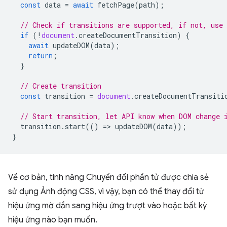
const
data
=
await
fetchPage
(
path
);
// Check if transitions are supported, if not, use
if
(
!
document
.
createDocumentTransition
)
{
await
updateDOM
(
data
);
return
;
}
// Create transition
const
transition
=
document
.
createDocumentTransiti
// Start transition, let API know when DOM change 
transition
.
start
(()
=
>
updateDOM
(
data
));
}
Về cơ bản, tính năng Chuyển đổi phần tử được chia sẻ
sử dụng Ảnh động CSS, vì vậy, bạn có thể thay đổi từ
hiệu ứng mờ dần sang hiệu ứng trượt vào hoặc bất kỳ
hiệu ứng nào bạn muốn.