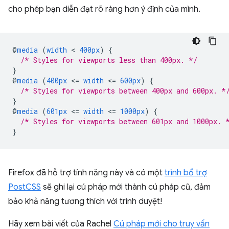
cho phép bạn diễn đạt rõ ràng hơn ý định của mình.
@
media
(
width
 < 
400px
)
{
/* Styles for viewports less than 400px. */
}
@
media
(
400px
<
=
width
<
=
600px
)
{
/* Styles for viewports between 400px and 600px. *
}
@
media
(
601px
<
=
width
<
=
1000px
)
{
/* Styles for viewports between 601px and 1000px. 
}
Firefox đã hỗ trợ tính năng này và có một
trình bổ trợ
PostCSS
sẽ ghi lại cú pháp mới thành cú pháp cũ, đảm
bảo khả năng tương thích với trình duyệt!
Hãy xem bài viết của Rachel
Cú pháp mới cho truy vấn