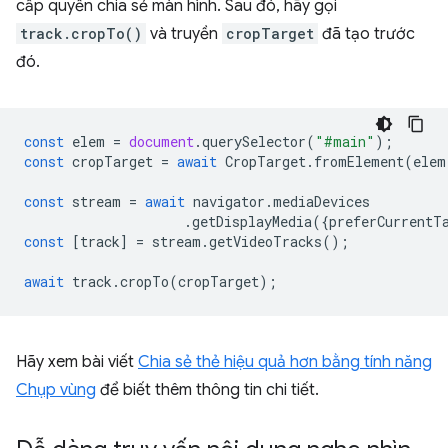
cấp quyền chia sẻ màn hình. Sau đó, hãy gọi
track.cropTo()
và truyền
cropTarget
đã tạo trước
đó.
const
elem
=
document
.
querySelector
(
"#main"
);
const
cropTarget
=
await
CropTarget
.
fromElement
(
elem
const
stream
=
await
navigator
.
mediaDevices
.
getDisplayMedia
({
preferCurrentT
const
[
track
]
=
stream
.
getVideoTracks
();
await
track
.
cropTo
(
cropTarget
);
Hãy xem bài viết
Chia sẻ thẻ hiệu quả hơn bằng tính năng
Chụp vùng
để biết thêm thông tin chi tiết.